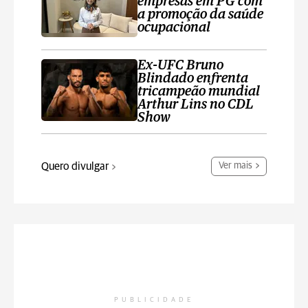
empresas em PG com
a promoção da saúde
ocupacional
Ex-UFC Bruno
Blindado enfrenta
tricampeão mundial
Arthur Lins no CDL
Show
Quero divulgar
Ver mais
PUBLICIDADE