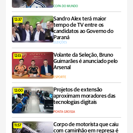
COPA DO MUNDO
Sandro Alex terá maior
12:37
tempo de TV entre os
candidatos ao Governo do
Paraná
ELEIÇÕES
Volante da Seleção, Bruno
12:13
Guimarães é anunciado pelo
Arsenal
ESPORTE
Projetos de extensão
12:00
aproximam moradores das
tecnologias digitais
PONTA GROSSA
Corpo de motorista que caiu
11:57
com caminhão em represa é