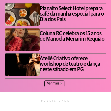
Planalto Select Hotel prepara
café da manhã especial para o
Dia dos Pais
Coluna RC celebra os 15 anos
de Manoela Menarim Requião
Ateliê Criativo oferece
workshop de teatro e dança
neste sábado em PG
Ver mais
PUBLICIDADE