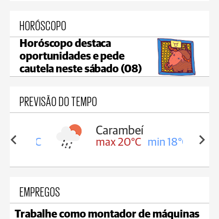
HORÓSCOPO
Horóscopo destaca
oportunidades e pede
cautela neste sábado (08)
PREVISÃO DO TEMPO
Carambeí
in 18°C
max 20°C
min 18°C
EMPREGOS
Trabalhe como montador de máquinas