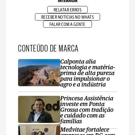
INTERAGIR
RELATAR ERROS
RECEBER NOTÍCIAS NO WHATS
FALAR COM A GENTE
CONTEÚDO DE MARCA
Calponta alia
tecnologia e matéria-
prima de alta pureza
para impulsionar o
agro e a indústria
Princesa Assistência
investe em Ponta
Grossa com tradição
e cuidado com as
famílias
Medvitae fortalece