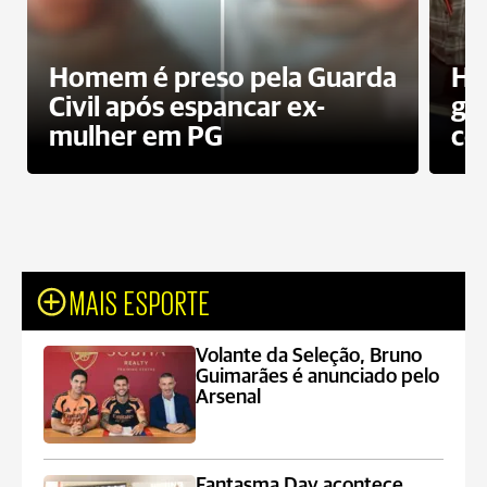
Homem é preso pela Guarda
Ho
Civil após espancar ex-
gr
mulher em PG
co
MAIS ESPORTE
Volante da Seleção, Bruno
Guimarães é anunciado pelo
Arsenal
Fantasma Day acontece