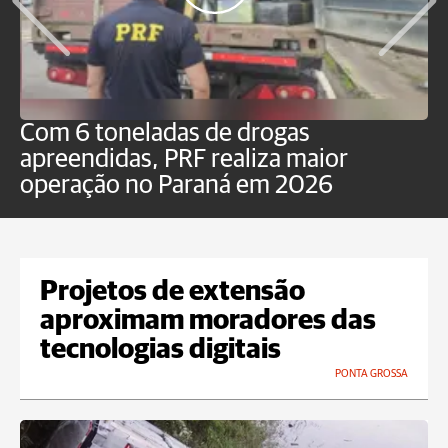
Com 6 toneladas de drogas
F
apreendidas, PRF realiza maior
p
operação no Paraná em 2026
Projetos de extensão
aproximam moradores das
tecnologias digitais
PONTA GROSSA