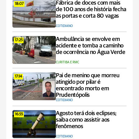
Fábrica de doces com mais
18:07
de 100 anos de história fecha
as portas e corta 80 vagas
COTIDIANO
Ambulância se envolve em
17:25
acidente e tomba a caminho
de ocorrência no Água Verde
CURITIBA E RMC
Pai de menino que morreu
17:14
atingido por pilar é
encontrado morto em
Prudentópolis
COTIDIANO
Agosto terá dois eclipses;
16:55
saiba como assistir aos
fenômenos
COTIDIANO