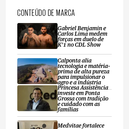
CONTEÚDO DE MARCA
Gabriel Benjamin e
Carlos Lima medem
forças em duelo de
K’1 no CDL Show
Calponta alia
tecnologia e matéria-
prima de alta pureza
para impulsionar o
agro e a indústria
Princesa Assistência
investe em Ponta
Grossa com tradição
e cuidado com as
famílias
Medvitae fortalece