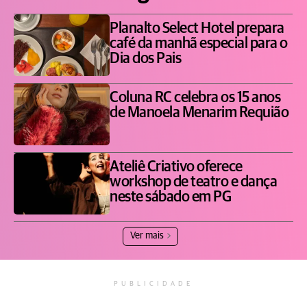
Planalto Select Hotel prepara
café da manhã especial para o
Dia dos Pais
Coluna RC celebra os 15 anos
de Manoela Menarim Requião
Ateliê Criativo oferece
workshop de teatro e dança
neste sábado em PG
Ver mais
PUBLICIDADE