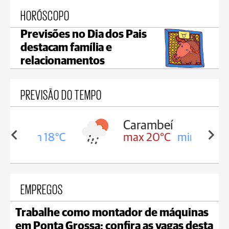
HORÓSCOPO
Previsões no Dia dos Pais
destacam família e
relacionamentos
PREVISÃO DO TEMPO
Carambeí
in 18°C
max 20°C
min 18°C
EMPREGOS
Trabalhe como montador de máquinas
em Ponta Grossa; confira as vagas desta