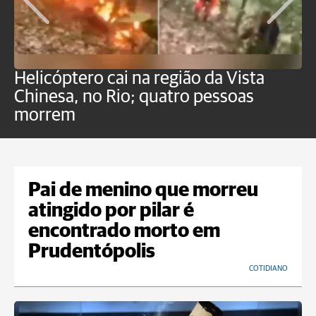
Helicóptero cai na região da Vista
C
Chinesa, no Rio; quatro pessoas
a
morrem
o
Pai de menino que morreu
atingido por pilar é
encontrado morto em
Prudentópolis
COTIDIANO