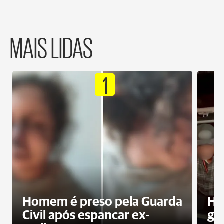
MAIS LIDAS
1
Homem é preso pela Guarda
Ho
Civil após espancar ex-
gr