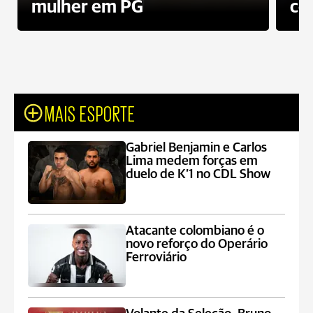
mulher em PG
co
MAIS ESPORTE
Gabriel Benjamin e Carlos
Lima medem forças em
duelo de K’1 no CDL Show
Atacante colombiano é o
novo reforço do Operário
Ferroviário