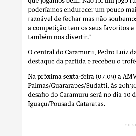
que jogamos bem. Não foi um jogo ru
poderíamos endurecer um pouco mais
razoável de fechar mas não soubemos
a competição tem os seus favoritos e
também nos divertir."
O central do Caramuru, Pedro Luiz da
destaque da partida e recebeu o trof
Na próxima sexta-feira (07.09) a AM
Palmas/Guararapes/Sudatti, às 20h30,
desafio do Caramuru será no dia 10 
Iguaçu/Pousada Cataratas.
PUB