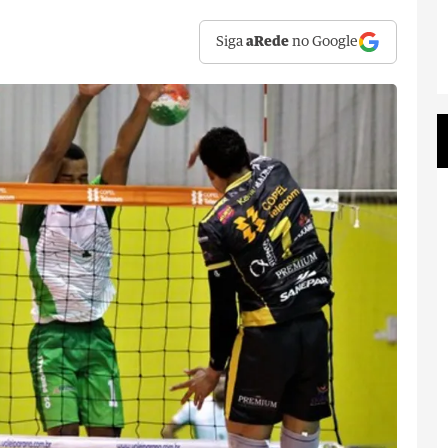
Siga
aRede
no Google