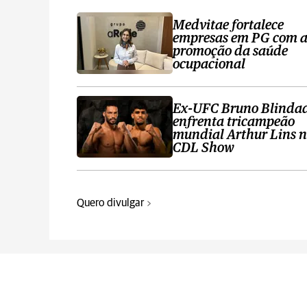
Medvitae fortalece
empresas em PG com 
promoção da saúde
ocupacional
Ex-UFC Bruno Blinda
enfrenta tricampeão
mundial Arthur Lins 
CDL Show
Quero divulgar