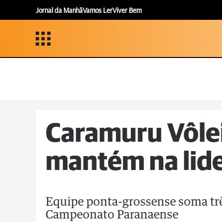
Jornal da Manhã
Vamos Ler
Viver Bem
Caramuru Vôlei
mantém na lid
Equipe ponta-grossense soma trê
Campeonato Paranaense