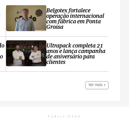
Belgotex fortalece
a
operação internacional
com fábrica em Ponta
Grossa
do
Ultrapack completa 21
anos e lança campanha
no
de aniversário para
clientes
Ver mais
PUBLICIDADE