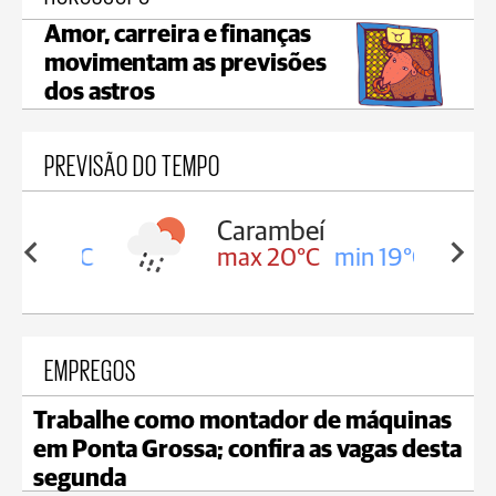
Amor, carreira e finanças
movimentam as previsões
dos astros
PREVISÃO DO TEMPO
Carambeí
in 19°C
max 20°C
min 19°C
EMPREGOS
Trabalhe como montador de máquinas
em Ponta Grossa; confira as vagas desta
segunda