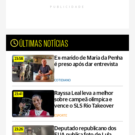
PUBLICIDADE
ÚLTIMAS NOTÍCIAS
Ex-marido de Maria da Penha
23:58
é preso após dar entrevista
COTIDIANO
Rayssa Leal leva a melhor
23:41
sobre campeã olímpica e
vence o SLS Rio Takeover
ESPORTE
Deputado republicano dos
23:26
EUA publica foto de Lula