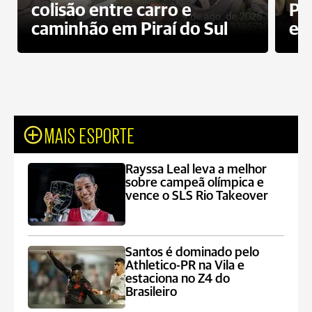
colisão entre carro e
Pe
caminhão em Piraí do Sul
en
MAIS ESPORTE
Rayssa Leal leva a melhor
sobre campeã olímpica e
vence o SLS Rio Takeover
Santos é dominado pelo
Athletico-PR na Vila e
estaciona no Z4 do
Brasileiro