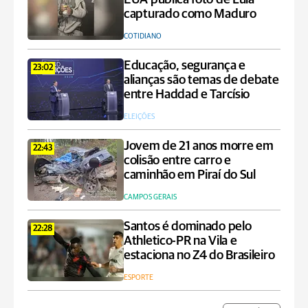
capturado como Maduro
COTIDIANO
Educação, segurança e
23:02
alianças são temas de debate
entre Haddad e Tarcísio
ELEIÇÕES
Jovem de 21 anos morre em
22:43
colisão entre carro e
caminhão em Piraí do Sul
CAMPOS GERAIS
Santos é dominado pelo
22:28
Athletico-PR na Vila e
estaciona no Z4 do Brasileiro
ESPORTE