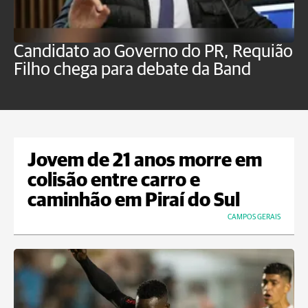
Candidato ao Governo do PR, Requião
S
Filho chega para debate da Band
p
B
Jovem de 21 anos morre em
colisão entre carro e
caminhão em Piraí do Sul
CAMPOS GERAIS