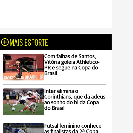
MAIS ESPORTE
Com falhas de Santos,
Vitória goleia Athletico-
PR e segue na Copa do
Brasil
Inter elimina o
Corinthians, que dá adeus
ao sonho do bi da Copa
do Brasil
Futsal feminino conhece
as finalistas da 2ª Copa