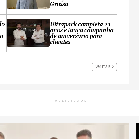
Grossa
do
Ultrapack completa 21
anos e lança campanha
no
de aniversário para
clientes
Ver mais
PUBLICIDADE