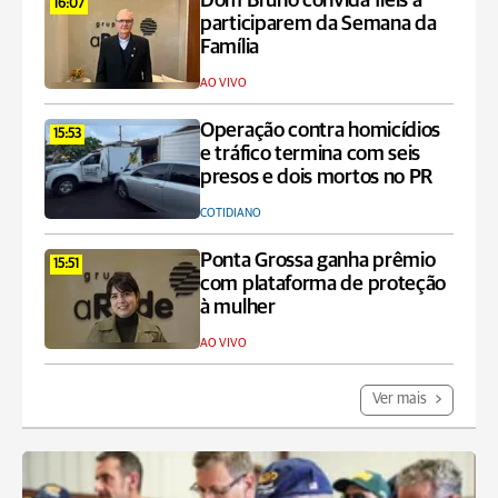
Dom Bruno convida fiéis a
16:07
participarem da Semana da
Família
AO VIVO
Operação contra homicídios
15:53
e tráfico termina com seis
presos e dois mortos no PR
COTIDIANO
Ponta Grossa ganha prêmio
15:51
com plataforma de proteção
à mulher
AO VIVO
Ver mais