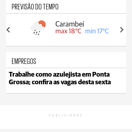
PREVISÃO DO TEMPO
Carambeí
in 18°C
max 18°C
min 17°C
EMPREGOS
Trabalhe como azulejista em Ponta
Grossa; confira as vagas desta sexta
PUBLICIDADE