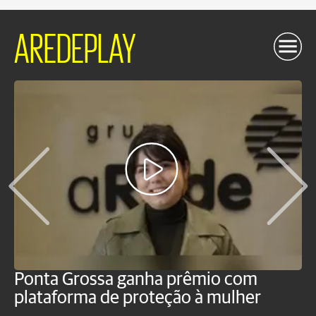
AREDEPLAY
Ponta Grossa ganha prêmio com
M
plataforma de proteção à mulher
m