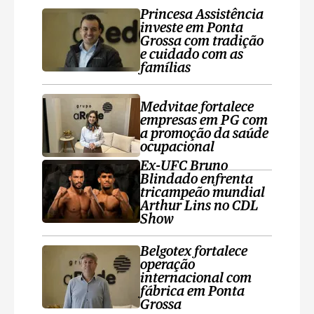
Princesa Assistência
investe em Ponta
Grossa com tradição
e cuidado com as
famílias
Medvitae fortalece
empresas em PG com
a promoção da saúde
ocupacional
Ex-UFC Bruno
Blindado enfrenta
tricampeão mundial
Arthur Lins no CDL
Show
Belgotex fortalece
operação
internacional com
fábrica em Ponta
Grossa