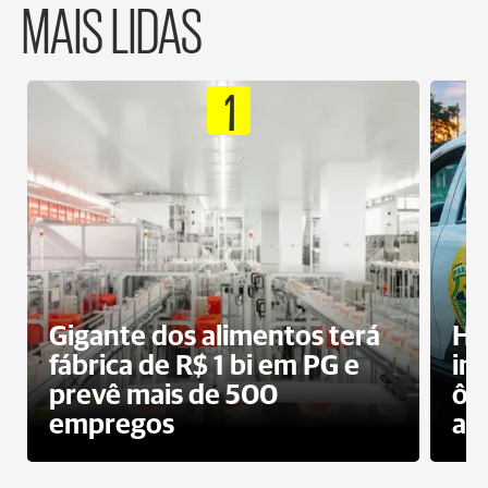
MAIS LIDAS
1
Gigante dos alimentos terá
Ho
fábrica de R$ 1 bi em PG e
im
prevê mais de 500
ôn
empregos
ac