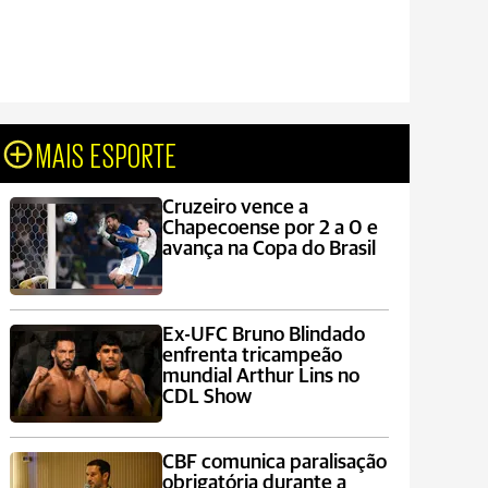
MAIS ESPORTE
Cruzeiro vence a
Chapecoense por 2 a 0 e
avança na Copa do Brasil
Ex-UFC Bruno Blindado
enfrenta tricampeão
mundial Arthur Lins no
CDL Show
CBF comunica paralisação
obrigatória durante a