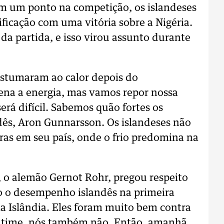
m um ponto na competição, os islandeses
icação com uma vitória sobre a Nigéria.
da partida, e isso virou assunto durante
costumaram ao calor depois do
rena a energia, mas vamos repor nossa
á difícil. Sabemos quão fortes os
ndês, Aron Gunnarsson. Os islandeses não
ras em seu país, onde o frio predomina na
a, o alemão Gernot Rohr, pregou respeito
o o desempenho islandês na primeira
a Islândia. Eles foram muito bem contra
no time, nós também não. Então, amanhã