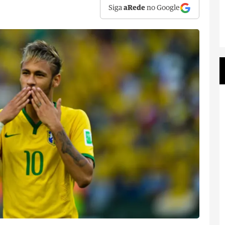
Siga
aRede
no Google