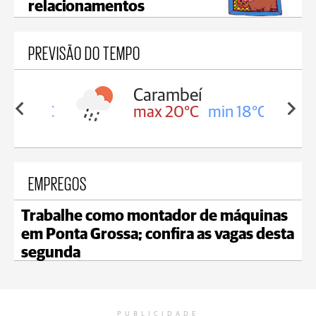
relacionamentos
PREVISÃO DO TEMPO
Carambeí
in 18°C
max 20°C
min 18°C
EMPREGOS
Trabalhe como montador de máquinas
em Ponta Grossa; confira as vagas desta
segunda
PUBLICIDADE