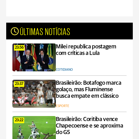
ÚLTIMAS NOTÍCIAS
Milei republica postagem
23:56
com críticas a Lula
COTIDIANO
Brasileirão: Botafogo marca
23:37
golaço, mas Fluminense
busca empate em clássico
ESPORTE
Brasileirão: Coritiba vence
23:22
Chapecoense e se aproxima
do G5