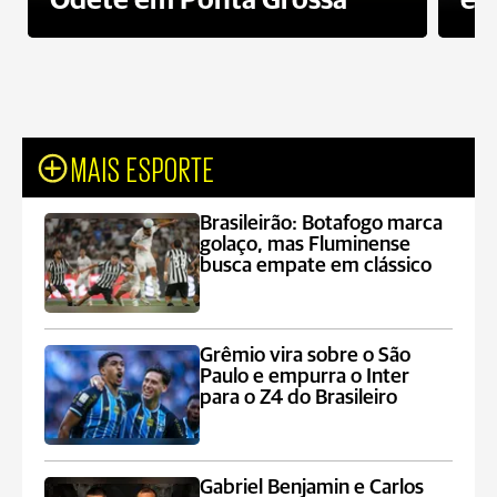
Odete em Ponta Grossa
e 
MAIS ESPORTE
Brasileirão: Botafogo marca
golaço, mas Fluminense
busca empate em clássico
Grêmio vira sobre o São
Paulo e empurra o Inter
para o Z4 do Brasileiro
Gabriel Benjamin e Carlos