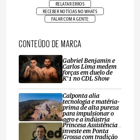
RELATAR ERROS
RECEBER NOTÍCIAS NO WHATS
FALAR COM A GENTE
CONTEÚDO DE MARCA
Gabriel Benjamin e
Carlos Lima medem
forças em duelo de
K’1 no CDL Show
Calponta alia
tecnologia e matéria-
prima de alta pureza
para impulsionar o
agro e a indústria
Princesa Assistência
investe em Ponta
Grossa com tradição