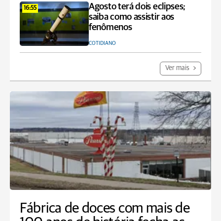
Agosto terá dois eclipses;
16:55
saiba como assistir aos
fenômenos
COTIDIANO
Ver mais
Fábrica de doces com mais de