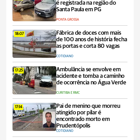
é registrada na região do
Santa Paula em PG
PONTA GROSSA
Fábrica de doces com mais
18:07
de 100 anos de história fecha
as portas e corta 80 vagas
COTIDIANO
Ambulância se envolve em
17:25
acidente e tomba a caminho
de ocorrência no Água Verde
CURITIBA E RMC
Pai de menino que morreu
17:14
atingido por pilar é
encontrado morto em
Prudentópolis
COTIDIANO