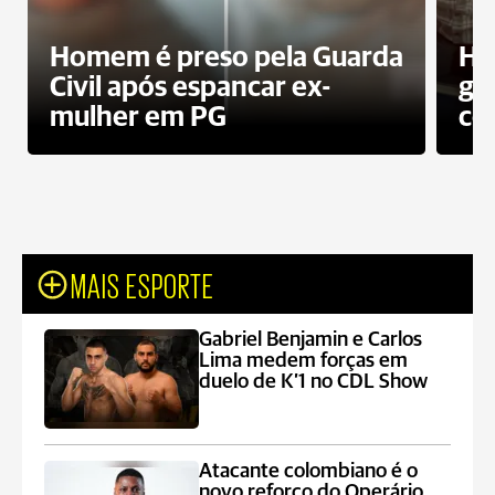
Homem é preso pela Guarda
Ho
Civil após espancar ex-
gr
mulher em PG
co
MAIS ESPORTE
Gabriel Benjamin e Carlos
Lima medem forças em
duelo de K’1 no CDL Show
Atacante colombiano é o
novo reforço do Operário