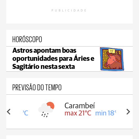
PUBLICIDADE
HORÓSCOPO
Astros apontam boas
oportunidades para Áries e
Sagitário nesta sexta
PREVISÃO DO TEMPO
Carambeí
in 18°C
max 21°C
min 18°C