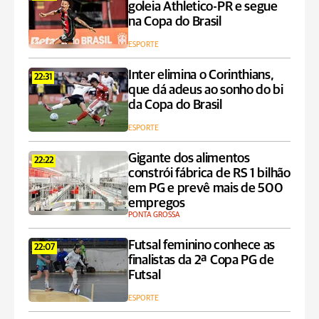
goleia Athletico-PR e segue
na Copa do Brasil
ESPORTE
Inter elimina o Corinthians,
22:31
que dá adeus ao sonho do bi
da Copa do Brasil
ESPORTE
Gigante dos alimentos
22:22
constrói fábrica de RS 1 bilhão
em PG e prevê mais de 500
empregos
PONTA GROSSA
Futsal feminino conhece as
22:07
finalistas da 2ª Copa PG de
Futsal
ESPORTE