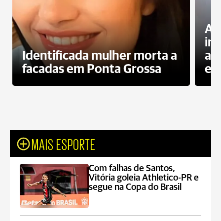
Al
in
Identificada mulher morta a
ag
facadas em Ponta Grossa
es
MAIS ESPORTE
Com falhas de Santos,
Vitória goleia Athletico-PR e
segue na Copa do Brasil