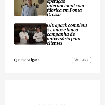
operação
internacional com
fábrica em Ponta
Grossa
Ultrapack completa
21 anos e lança
campanha de
aniversário para
clientes
Quero divulgar
Ver mais