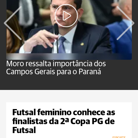
Moro ressalta importância dos
E
Campos Gerais para o Paraná
m
Futsal feminino conhece as
finalistas da 2ª Copa PG de
Futsal
ESPORTE