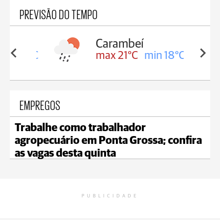
PREVISÃO DO TEMPO
Carambeí
in 18°C
max 21°C
min 18°C
EMPREGOS
Trabalhe como trabalhador
agropecuário em Ponta Grossa; confira
as vagas desta quinta
PUBLICIDADE