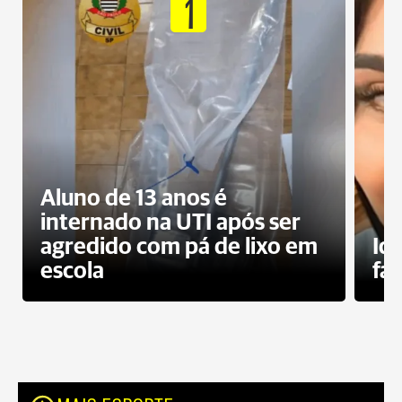
1
Aluno de 13 anos é
internado na UTI após ser
agredido com pá de lixo em
Id
escola
fa