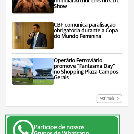
mundial Arthur Lins no CDL
Show
CBF comunica paralisação
obrigatória durante a Copa
do Mundo Feminina
Operário Ferroviário
promove "Fantasma Day"
no Shopping Plaza Campos
Gerais
Ver mais
Participe de nossos
Grupos de Whatsapp