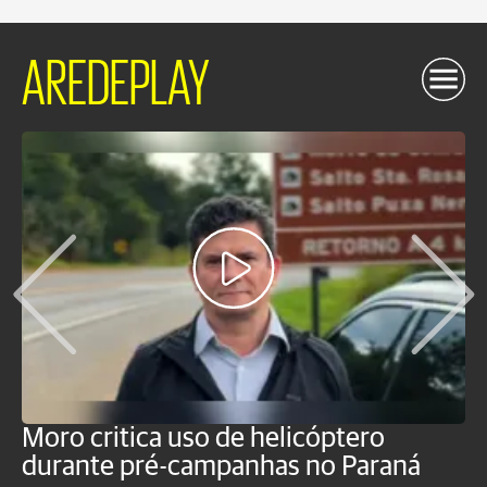
AREDEPLAY
Moro critica uso de helicóptero
M
durante pré-campanhas no Paraná
s