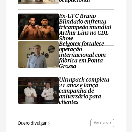
ocupacional
Ex-UFC Bruno
Blindado enfrenta
tricampeão mundial
Arthur Lins no CDL
Show
Belgotex fortalece
operação
internacional com
fábrica em Ponta
Grossa
Ultrapack completa
21 anos e lança
campanha de
aniversário para
clientes
Quero divulgar
Ver mais