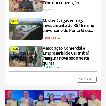
Filho em convenção
ELEIÇÕES
Master Cargas entrega
14:37
investimento de R$ 16 mi no
aniversário de Ponta Grossa
PONTA GROSSA
Associação Comercial e
14:36
Empresarial de Carambeí
inaugura nova sede nesta
quinta
CAMPOS GERAIS
Ver mais