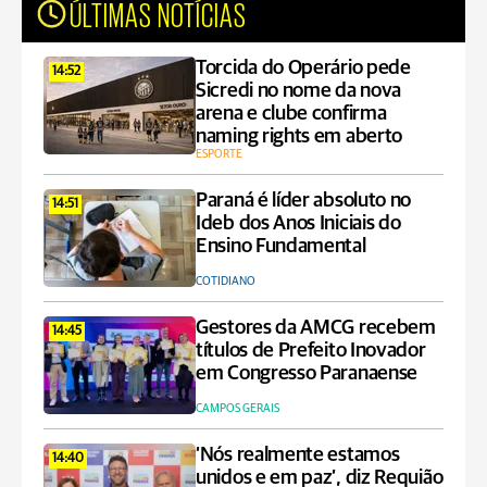
ÚLTIMAS NOTÍCIAS
Torcida do Operário pede
14:52
Sicredi no nome da nova
arena e clube confirma
naming rights em aberto
ESPORTE
Paraná é líder absoluto no
14:51
Ideb dos Anos Iniciais do
Ensino Fundamental
COTIDIANO
Gestores da AMCG recebem
14:45
títulos de Prefeito Inovador
em Congresso Paranaense
CAMPOS GERAIS
‘Nós realmente estamos
14:40
unidos e em paz’, diz Requião