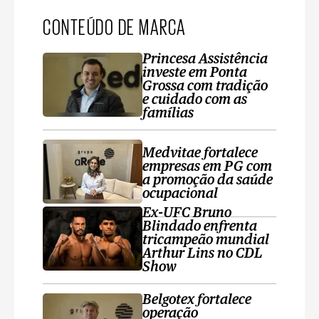
CONTEÚDO DE MARCA
Princesa Assistência
investe em Ponta
Grossa com tradição
e cuidado com as
famílias
Medvitae fortalece
empresas em PG com
a promoção da saúde
ocupacional
Ex-UFC Bruno
Blindado enfrenta
tricampeão mundial
Arthur Lins no CDL
Show
Belgotex fortalece
operação