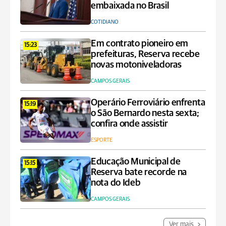
embaixada no Brasil
COTIDIANO
Em contrato pioneiro em
15:23
prefeituras, Reserva recebe
novas motoniveladoras
CAMPOS GERAIS
Operário Ferroviário enfrenta
15:19
o São Bernardo nesta sexta;
confira onde assistir
ESPORTE
Educação Municipal de
15:15
Reserva bate recorde na
nota do Ideb
CAMPOS GERAIS
Ver mais