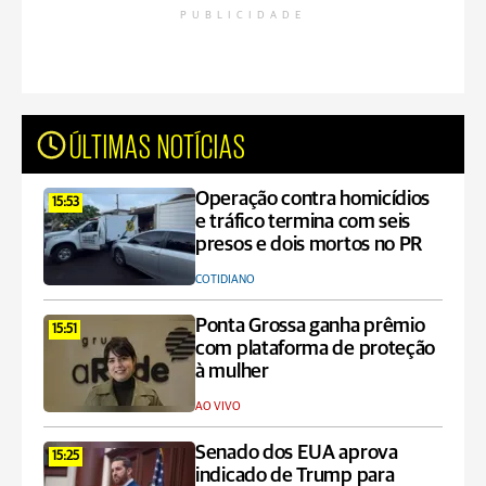
PUBLICIDADE
ÚLTIMAS NOTÍCIAS
Operação contra homicídios
15:53
e tráfico termina com seis
presos e dois mortos no PR
COTIDIANO
Ponta Grossa ganha prêmio
15:51
com plataforma de proteção
à mulher
AO VIVO
Senado dos EUA aprova
15:25
indicado de Trump para