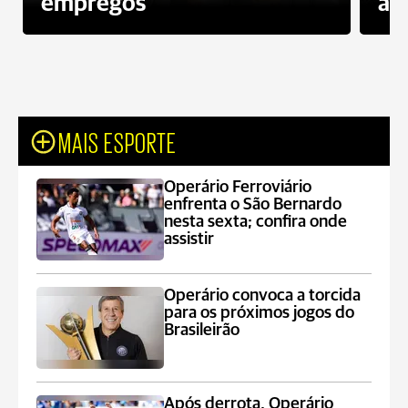
empregos
ac
MAIS ESPORTE
Operário Ferroviário
enfrenta o São Bernardo
nesta sexta; confira onde
assistir
Operário convoca a torcida
para os próximos jogos do
Brasileirão
Após derrota, Operário