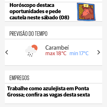
Horóscopo destaca
oportunidades e pede
cautela neste sábado (08)
PREVISÃO DO TEMPO
Carambeí
in 18°C
max 18°C
min 17°C
EMPREGOS
Trabalhe como azulejista em Ponta
Grossa; confira as vagas desta sexta