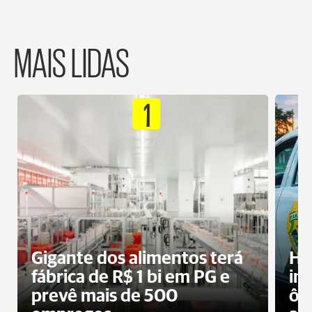
MAIS LIDAS
1
Gigante dos alimentos terá
Ho
fábrica de R$ 1 bi em PG e
im
prevê mais de 500
ôn