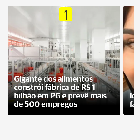
1
Gigante dos alimentos
constrói fábrica de RS 1
bilhão em PG e prevê mais
Id
de 500 empregos
fa