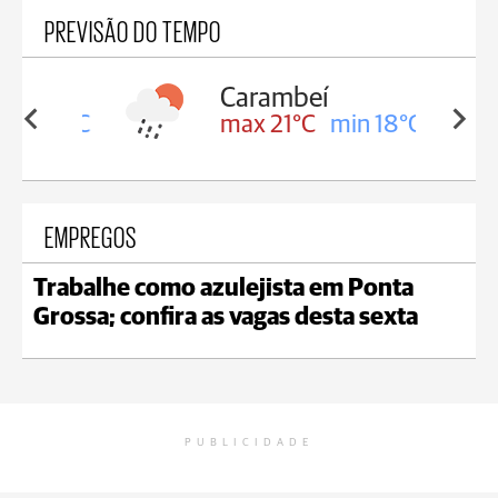
PREVISÃO DO TEMPO
Carambeí
in 18°C
max 21°C
min 18°C
EMPREGOS
Trabalhe como azulejista em Ponta
Grossa; confira as vagas desta sexta
PUBLICIDADE