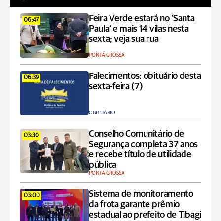
Feira Verde estará no 'Santa
06:47
Paula' e mais 14 vilas nesta
sexta; veja sua rua
PONTA GROSSA
Falecimentos: obituário desta
06:39
sexta-feira (7)
OBITUÁRIO
Conselho Comunitário de
03:30
Segurança completa 37 anos
e recebe título de utilidade
pública
PONTA GROSSA
Sistema de monitoramento
03:00
da frota garante prêmio
estadual ao prefeito de Tibagi