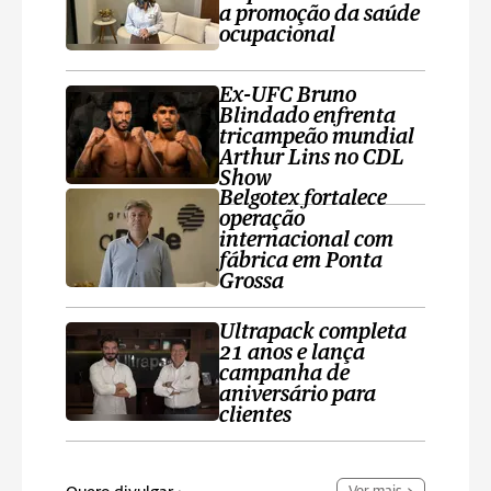
a promoção da saúde
ocupacional
Ex-UFC Bruno
Blindado enfrenta
tricampeão mundial
Arthur Lins no CDL
Show
Belgotex fortalece
operação
internacional com
fábrica em Ponta
Grossa
Ultrapack completa
21 anos e lança
campanha de
aniversário para
clientes