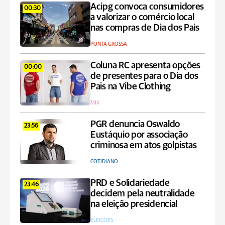
Acipg convoca consumidores
00:30
a valorizar o comércio local
nas compras de Dia dos Pais
PONTA GROSSA
Coluna RC apresenta opções
00:00
de presentes para o Dia dos
Pais na Vibe Clothing
MIX
PGR denuncia Oswaldo
23:56
Eustáquio por associação
criminosa em atos golpistas
COTIDIANO
PRD e Solidariedade
23:46
decidem pela neutralidade
na eleição presidencial
ELEIÇÕES