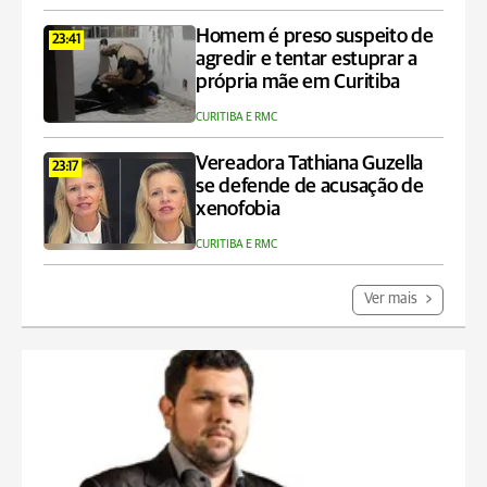
Homem é preso suspeito de
23:41
agredir e tentar estuprar a
própria mãe em Curitiba
CURITIBA E RMC
Vereadora Tathiana Guzella
23:17
se defende de acusação de
xenofobia
CURITIBA E RMC
Ver mais