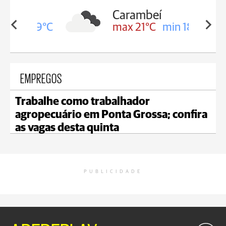
Carambeí
in 19°C
max 21°C
min 18°C
EMPREGOS
Trabalhe como trabalhador
agropecuário em Ponta Grossa; confira
as vagas desta quinta
PUBLICIDADE