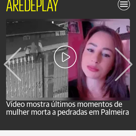
AREDEPLAY
Vídeo mostra últimos momentos de
"
mulher morta a pedradas em Palmeira
c
U