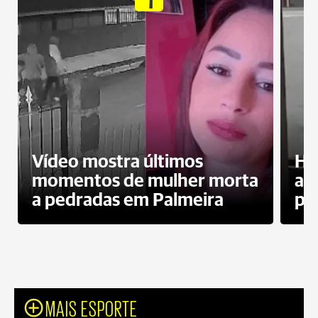
Vídeo mostra últimos
Ho
momentos de mulher morta
ag
a pedradas em Palmeira
pr
MAIS ESPORTE