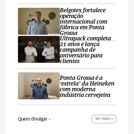
Belgotex fortalece
operação
internacional com
fábrica em Ponta
Grossa
Ultrapack completa
21 anos e lança
campanha de
aniversário para
clientes
Ponta Grossa é a
‘estrela’ da Heineken
com moderna
indústria cervejeira
Quero divulgar
Ver mais