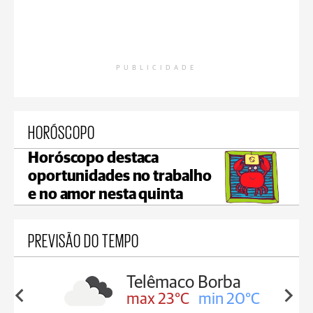
PUBLICIDADE
HORÓSCOPO
Horóscopo destaca
oportunidades no trabalho
e no amor nesta quinta
PREVISÃO DO TEMPO
Telêmaco Borba
in 20°C
max 23°C
min 20°C