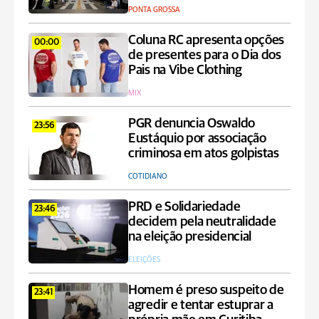
PONTA GROSSA
Coluna RC apresenta opções
00:00
de presentes para o Dia dos
Pais na Vibe Clothing
MIX
PGR denuncia Oswaldo
23:56
Eustáquio por associação
criminosa em atos golpistas
COTIDIANO
PRD e Solidariedade
23:46
decidem pela neutralidade
na eleição presidencial
ELEIÇÕES
Homem é preso suspeito de
23:41
agredir e tentar estuprar a