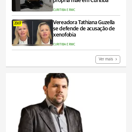
própria mãe em Curitiba
CURITIBA E RMC
Vereadora Tathiana Guzella
23:17
se defende de acusação de
xenofobia
CURITIBA E RMC
Ver mais