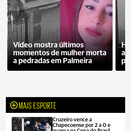
Vídeo mostra últimos
Ho
momentos de mulher morta
ag
a pedradas em Palmeira
pr
MAIS ESPORTE
Cruzeiro vence a
Chapecoense por 2 a 0 e
avança na Copa do Brasil