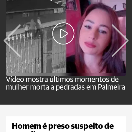
Vídeo mostra últimos momentos de
"
mulher morta a pedradas em Palmeira
c
U
Homem é preso suspeito de