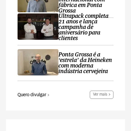
fábrica em Ponta
Grossa
Ultrapack completa
21 anos e lança
campanha de
aniversário para
clientes
Ponta Grossa é a
‘estrela’ da Heineken
com moderna
indústria cervejeira
Quero divulgar
Ver mais