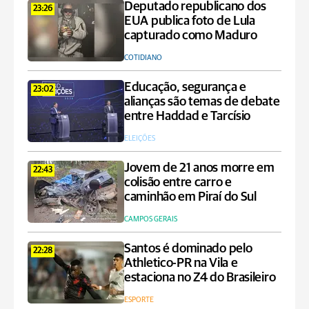
Deputado republicano dos
23:26
EUA publica foto de Lula
capturado como Maduro
COTIDIANO
Educação, segurança e
23:02
alianças são temas de debate
entre Haddad e Tarcísio
ELEIÇÕES
Jovem de 21 anos morre em
22:43
colisão entre carro e
caminhão em Piraí do Sul
CAMPOS GERAIS
Santos é dominado pelo
22:28
Athletico-PR na Vila e
estaciona no Z4 do Brasileiro
ESPORTE