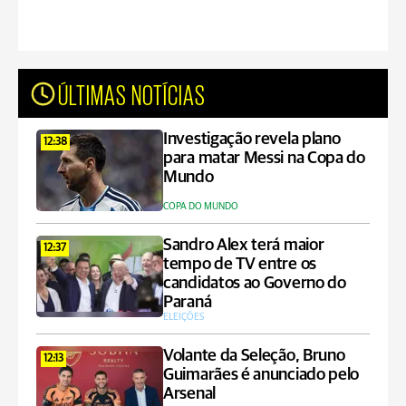
ÚLTIMAS NOTÍCIAS
Investigação revela plano
12:38
para matar Messi na Copa do
Mundo
COPA DO MUNDO
Sandro Alex terá maior
12:37
tempo de TV entre os
candidatos ao Governo do
Paraná
ELEIÇÕES
Volante da Seleção, Bruno
12:13
Guimarães é anunciado pelo
Arsenal