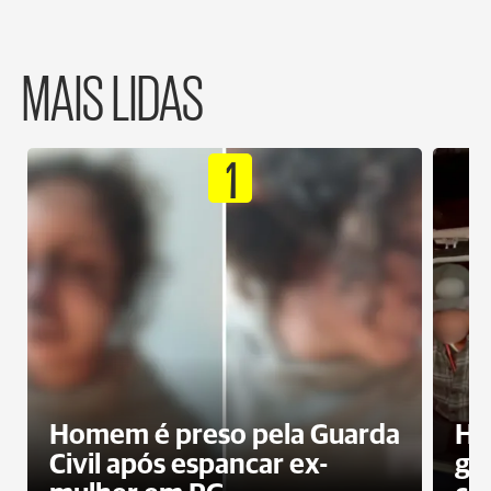
MAIS LIDAS
1
Homem é preso pela Guarda
Ho
Civil após espancar ex-
gr