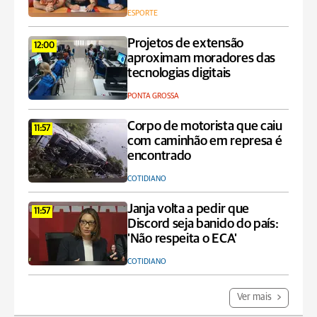
ESPORTE
Projetos de extensão
12:00
aproximam moradores das
tecnologias digitais
PONTA GROSSA
Corpo de motorista que caiu
11:57
com caminhão em represa é
encontrado
COTIDIANO
Janja volta a pedir que
11:57
Discord seja banido do país:
'Não respeita o ECA'
COTIDIANO
Ver mais