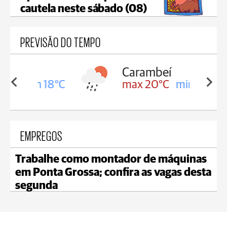
cautela neste sábado (08)
PREVISÃO DO TEMPO
Carambeí
in 18°C
max 20°C
min 18°C
EMPREGOS
Trabalhe como montador de máquinas
em Ponta Grossa; confira as vagas desta
segunda