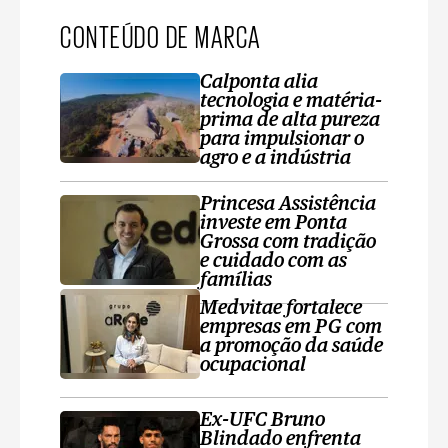
CONTEÚDO DE MARCA
Calponta alia
tecnologia e matéria-
prima de alta pureza
para impulsionar o
agro e a indústria
Princesa Assistência
investe em Ponta
Grossa com tradição
e cuidado com as
famílias
Medvitae fortalece
empresas em PG com
a promoção da saúde
ocupacional
Ex-UFC Bruno
Blindado enfrenta