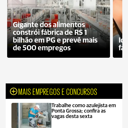
Gigante dos alimentos
constrói fábrica de RS 1
bilhão em PG e prevê mais
Id
de 500 empregos
fa
MAIS EMPREGOS E CONCURSOS
Trabalhe como azulejista em
Ponta Grossa; confira as
vagas desta sexta