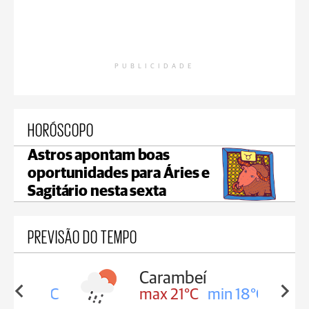
PUBLICIDADE
HORÓSCOPO
Astros apontam boas
oportunidades para Áries e
Sagitário nesta sexta
PREVISÃO DO TEMPO
Carambeí
in 18°C
max 21°C
min 18°C