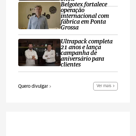
Belgotex fortalece
operação
internacional com
fábrica em Ponta
Grossa
Ultrapack completa
21 anos e lança
campanha de
aniversário para
clientes
Quero divulgar
Ver mais