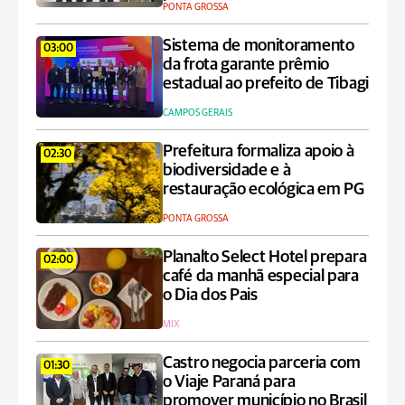
PONTA GROSSA
Sistema de monitoramento
03:00
da frota garante prêmio
estadual ao prefeito de Tibagi
CAMPOS GERAIS
Prefeitura formaliza apoio à
02:30
biodiversidade e à
restauração ecológica em PG
PONTA GROSSA
Planalto Select Hotel prepara
02:00
café da manhã especial para
o Dia dos Pais
MIX
Castro negocia parceria com
01:30
o Viaje Paraná para
promover município no Brasil