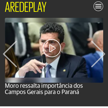
AREDEPLAY
Moro ressalta importância dos
E
Campos Gerais para o Paraná
m