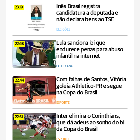
Inês Brasil registra
23:19
candidatura a deputada e
não declara bens ao TSE
ELEIÇÕES
Lula sanciona lei que
22:58
endurece penas para abuso
infantil na internet
COTIDIANO
Com falhas de Santos, Vitória
22:44
goleia Athletico-PR e segue
na Copa do Brasil
ESPORTE
Inter elimina o Corinthians,
22:31
que dá adeus ao sonho do bi
da Copa do Brasil
ESPORTE