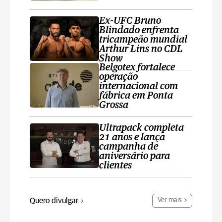
Ex-UFC Bruno
Blindado enfrenta
tricampeão mundial
Arthur Lins no CDL
Show
Belgotex fortalece
operação
internacional com
fábrica em Ponta
Grossa
Ultrapack completa
21 anos e lança
campanha de
aniversário para
clientes
Quero divulgar
Ver mais