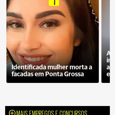
1
Al
in
Identificada mulher morta a
ag
facadas em Ponta Grossa
es
MAIS EMPREGOS E CONCURSOS