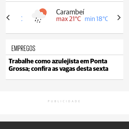
Carambeí
in 18°C
max 21°C
min 18°C
EMPREGOS
Trabalhe como azulejista em Ponta
Grossa; confira as vagas desta sexta
PUBLICIDADE