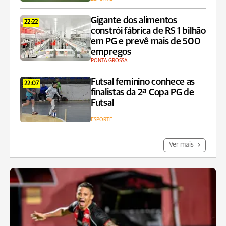
Gigante dos alimentos
22:22
constrói fábrica de RS 1 bilhão
em PG e prevê mais de 500
empregos
PONTA GROSSA
Futsal feminino conhece as
22:07
finalistas da 2ª Copa PG de
Futsal
ESPORTE
Ver mais