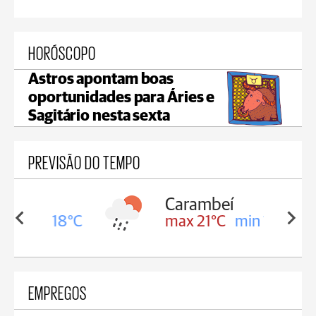
HORÓSCOPO
Astros apontam boas
oportunidades para Áries e
Sagitário nesta sexta
PREVISÃO DO TEMPO
Carambeí
in 18°C
max 21°C
min 18°C
EMPREGOS