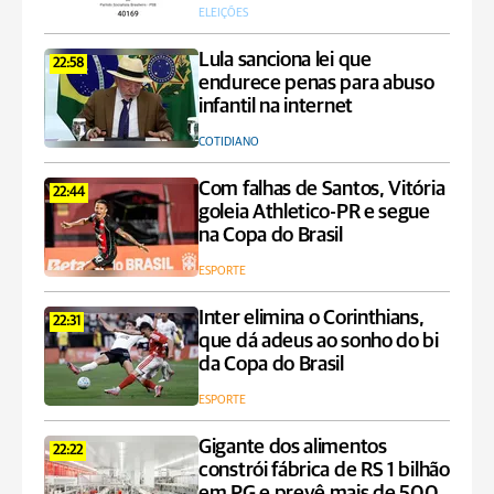
ELEIÇÕES
Lula sanciona lei que
22:58
endurece penas para abuso
infantil na internet
COTIDIANO
Com falhas de Santos, Vitória
22:44
goleia Athletico-PR e segue
na Copa do Brasil
ESPORTE
Inter elimina o Corinthians,
22:31
que dá adeus ao sonho do bi
da Copa do Brasil
ESPORTE
Gigante dos alimentos
22:22
constrói fábrica de RS 1 bilhão
em PG e prevê mais de 500