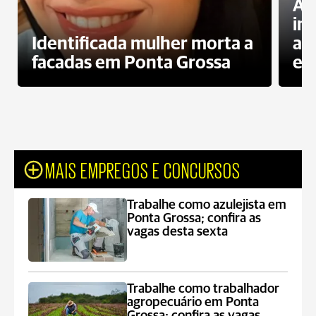
Al
in
Identificada mulher morta a
ag
facadas em Ponta Grossa
es
MAIS EMPREGOS E CONCURSOS
Trabalhe como azulejista em
Ponta Grossa; confira as
vagas desta sexta
Trabalhe como trabalhador
agropecuário em Ponta
Grossa; confira as vagas