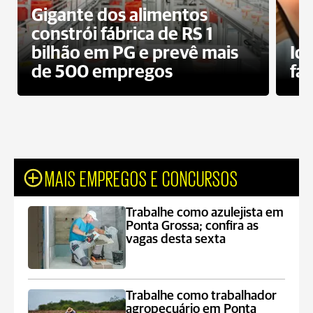
Gigante dos alimentos
constrói fábrica de RS 1
bilhão em PG e prevê mais
Id
de 500 empregos
fa
MAIS EMPREGOS E CONCURSOS
Trabalhe como azulejista em
Ponta Grossa; confira as
vagas desta sexta
Trabalhe como trabalhador
agropecuário em Ponta