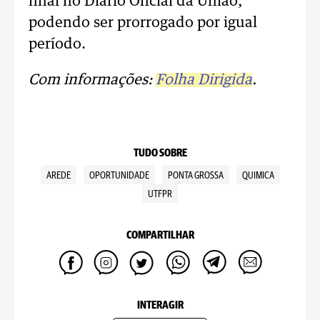
final no Diário Oficial da União,
podendo ser prorrogado por igual
período.
Com informações:
Folha Dirigida
.
TUDO SOBRE
AREDE
OPORTUNIDADE
PONTA GROSSA
QUIMICA
UTFPR
COMPARTILHAR
INTERAGIR