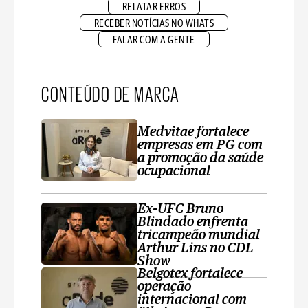
RELATAR ERROS
RECEBER NOTÍCIAS NO WHATS
FALAR COM A GENTE
CONTEÚDO DE MARCA
Medvitae fortalece
empresas em PG com
a promoção da saúde
ocupacional
Ex-UFC Bruno
Blindado enfrenta
tricampeão mundial
Arthur Lins no CDL
Show
Belgotex fortalece
operação
internacional com