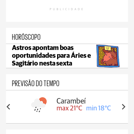
PUBLICIDADE
HORÓSCOPO
Astros apontam boas
oportunidades para Áries e
Sagitário nesta sexta
PREVISÃO DO TEMPO
Carambeí
in 18°C
max 21°C
min 18°C