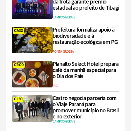
da frota garante prêmio
estadual ao prefeito de Tibagi
CAMPOS GERAIS
Prefeitura formaliza apoio à
02:30
biodiversidade e à
restauração ecológica em PG
PONTA GROSSA
Planalto Select Hotel prepara
02:00
café da manhã especial para
o Dia dos Pais
MIX
Castro negocia parceria com
01:30
o Viaje Paraná para
promover município no Brasil
e no exterior
CAMPOS GERAIS