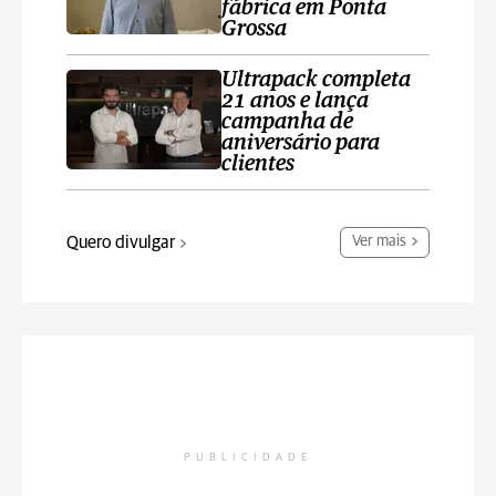
fábrica em Ponta
Grossa
Ultrapack completa
21 anos e lança
campanha de
aniversário para
clientes
Quero divulgar
Ver mais
PUBLICIDADE