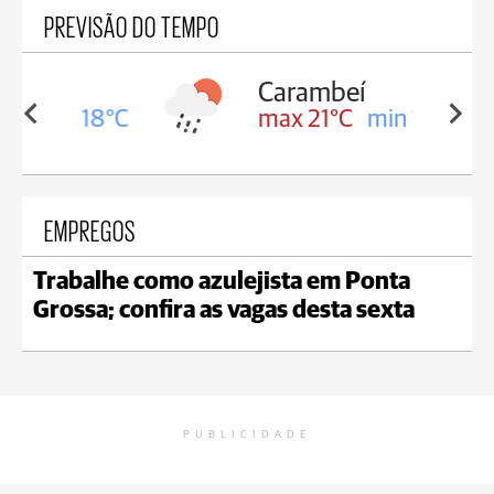
PREVISÃO DO TEMPO
Carambeí
in 18°C
max 21°C
min 18°C
EMPREGOS
Trabalhe como azulejista em Ponta
Grossa; confira as vagas desta sexta
PUBLICIDADE