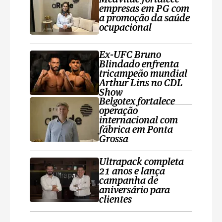
empresas em PG com
a promoção da saúde
ocupacional
Ex-UFC Bruno
Blindado enfrenta
tricampeão mundial
Arthur Lins no CDL
Show
Belgotex fortalece
operação
internacional com
fábrica em Ponta
Grossa
Ultrapack completa
21 anos e lança
campanha de
aniversário para
clientes