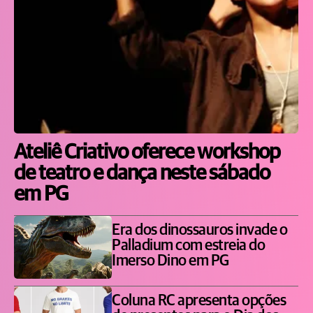
Ateliê Criativo oferece workshop
de teatro e dança neste sábado
em PG
Era dos dinossauros invade o
Palladium com estreia do
Imerso Dino em PG
Coluna RC apresenta opções