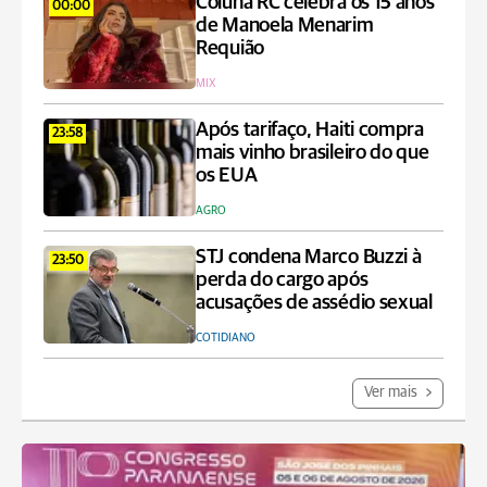
Coluna RC celebra os 15 anos
00:00
de Manoela Menarim
Requião
MIX
Após tarifaço, Haiti compra
23:58
mais vinho brasileiro do que
os EUA
AGRO
STJ condena Marco Buzzi à
23:50
perda do cargo após
acusações de assédio sexual
COTIDIANO
Ver mais