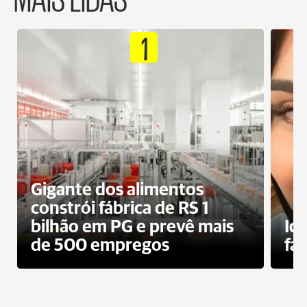
1
Gigante dos alimentos
constrói fábrica de RS 1
bilhão em PG e prevê mais
Id
de 500 empregos
fa