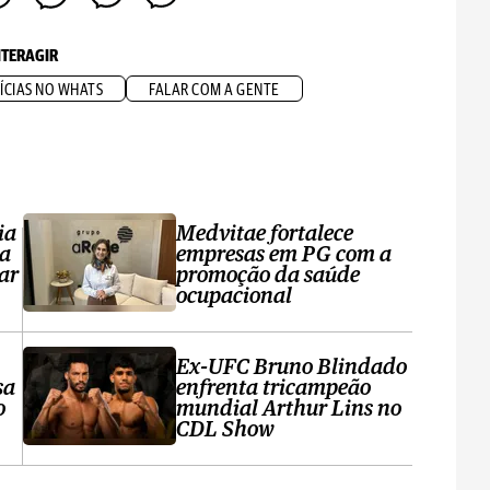
NTERAGIR
ÍCIAS NO WHATS
FALAR COM A GENTE
ia
Medvitae fortalece
ta
empresas em PG com a
ar
promoção da saúde
ocupacional
Ex-UFC Bruno Blindado
sa
enfrenta tricampeão
o
mundial Arthur Lins no
CDL Show