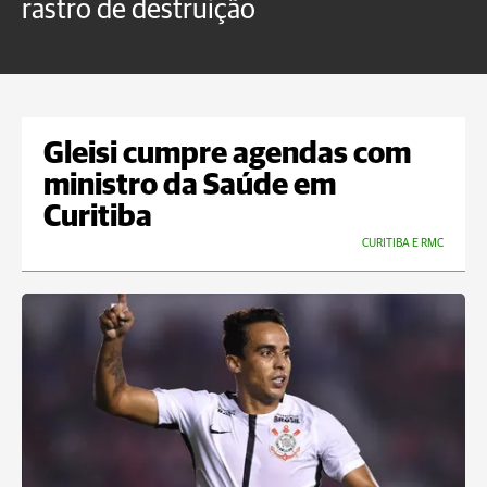
rastro de destruição
C
m
Gleisi cumpre agendas com
ministro da Saúde em
Curitiba
CURITIBA E RMC