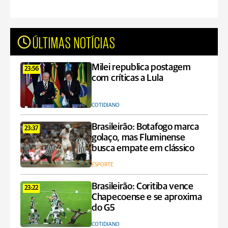
ÚLTIMAS NOTÍCIAS
Milei republica postagem
23:56
com críticas a Lula
COTIDIANO
Brasileirão: Botafogo marca
23:37
golaço, mas Fluminense
busca empate em clássico
ESPORTE
Brasileirão: Coritiba vence
23:22
Chapecoense e se aproxima
do G5
COTIDIANO