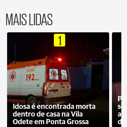
MAIS LIDAS
1
Pr
Idosa é encontrada morta
sec
dentro de casa na Vila
ap
Odete em Ponta Grossa
do