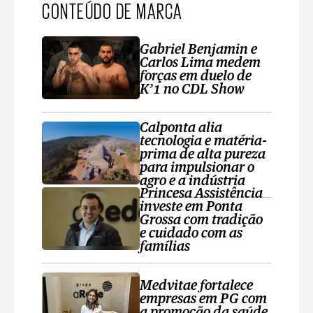
CONTEÚDO DE MARCA
Gabriel Benjamin e
Carlos Lima medem
forças em duelo de
K’1 no CDL Show
Calponta alia
tecnologia e matéria-
prima de alta pureza
para impulsionar o
agro e a indústria
Princesa Assistência
investe em Ponta
Grossa com tradição
e cuidado com as
famílias
Medvitae fortalece
empresas em PG com
a promoção da saúde