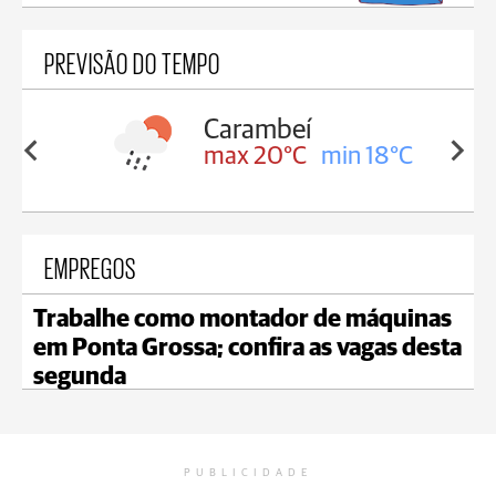
PREVISÃO DO TEMPO
Carambeí
in 18°C
max 20°C
min 18°C
EMPREGOS
Trabalhe como montador de máquinas
em Ponta Grossa; confira as vagas desta
segunda
PUBLICIDADE