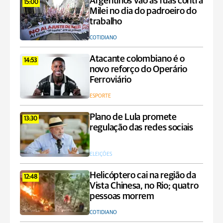
Argentinos vão às ruas contra
15:00
Milei no dia do padroeiro do
trabalho
COTIDIANO
Atacante colombiano é o
14:53
novo reforço do Operário
Ferroviário
ESPORTE
Plano de Lula promete
13:30
regulação das redes sociais
ELEIÇÕES
Helicóptero cai na região da
12:48
Vista Chinesa, no Rio; quatro
pessoas morrem
COTIDIANO