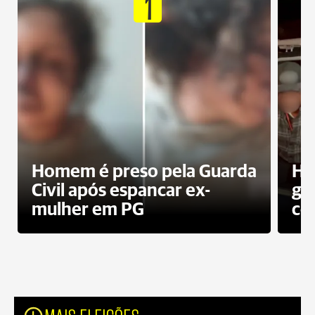
1
Homem é preso pela Guarda
Ho
Civil após espancar ex-
gr
mulher em PG
co