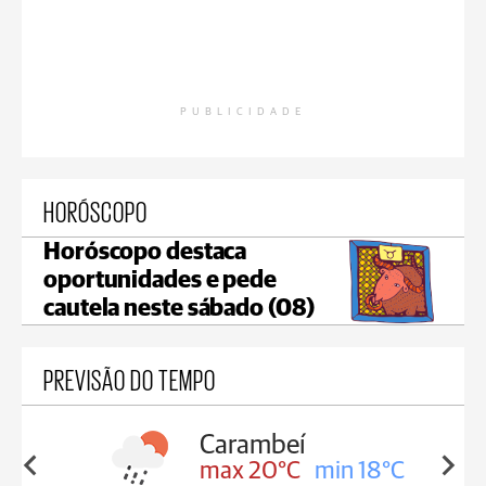
PUBLICIDADE
HORÓSCOPO
Horóscopo destaca
oportunidades e pede
cautela neste sábado (08)
PREVISÃO DO TEMPO
Carambeí
in 18°C
max 20°C
min 18°C