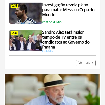
Investigação revela plano
12:38
para matar Messi na Copa do
Mundo
COPA DO MUNDO
Sandro Alex terá maior
12:37
tempo de TV entre os
candidatos ao Governo do
Paraná
ELEIÇÕES
Ver mais