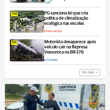
AGRO
PG sanciona lei que cria
11:14
política de climatização
ecológica nas escolas
PONTA GROSSA
Motorista desaparece após
11:11
veículo cair na Represa
Vossoroca na BR-376
COTIDIANO
Ver mais