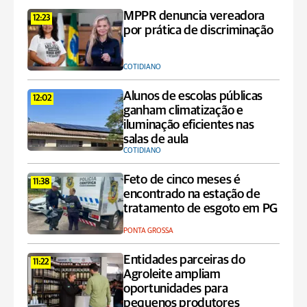
MPPR denuncia vereadora
12:23
por prática de discriminação
COTIDIANO
Alunos de escolas públicas
12:02
ganham climatização e
iluminação eficientes nas
salas de aula
COTIDIANO
Feto de cinco meses é
11:38
encontrado na estação de
tratamento de esgoto em PG
PONTA GROSSA
Entidades parceiras do
11:22
Agroleite ampliam
oportunidades para
pequenos produtores