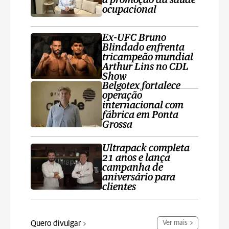
a promoção da saúde
ocupacional
Ex-UFC Bruno
Blindado enfrenta
tricampeão mundial
Arthur Lins no CDL
Show
Belgotex fortalece
operação
internacional com
fábrica em Ponta
Grossa
Ultrapack completa
21 anos e lança
campanha de
aniversário para
clientes
Quero divulgar
Ver mais