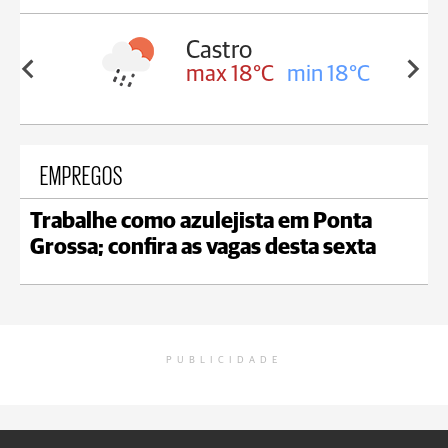
ssa
Castro
in 17°C
max 18°C
min 18°C
EMPREGOS
Trabalhe como azulejista em Ponta
Grossa; confira as vagas desta sexta
PUBLICIDADE