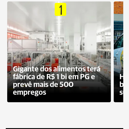
1
Gigante dos alimentos terá
fábrica de R$ 1 bi em PG e
Ho
prevê mais de 500
bo
empregos
su