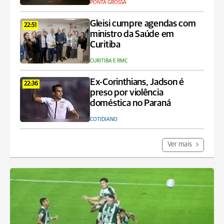
PONTA GROSSA
Gleisi cumpre agendas com
22:51
ministro da Saúde em
Curitiba
CURITIBA E RMC
Ex-Corinthians, Jadson é
22:36
preso por violência
doméstica no Paraná
COTIDIANO
Ver mais