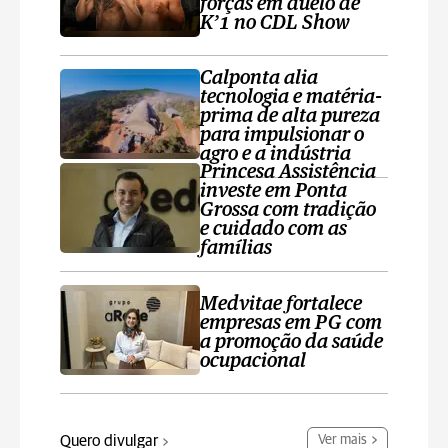
forças em duelo de
K’1 no CDL Show
Calponta alia
tecnologia e matéria-
prima de alta pureza
para impulsionar o
agro e a indústria
Princesa Assistência
investe em Ponta
Grossa com tradição
e cuidado com as
famílias
Medvitae fortalece
empresas em PG com
a promoção da saúde
ocupacional
Quero divulgar
Ver mais