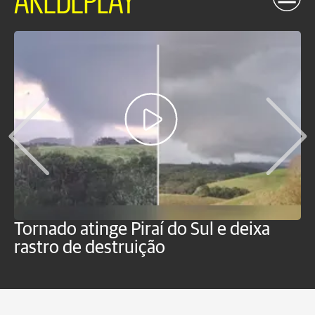
Tornado atinge Piraí do Sul e deixa
H
rastro de destruição
C
m