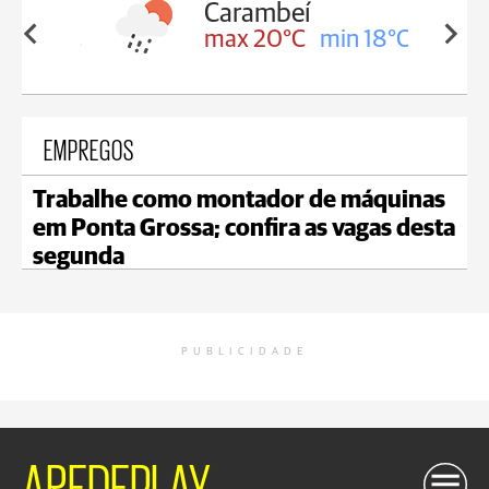
Carambeí
in 18°C
max 20°C
min 18°C
EMPREGOS
Trabalhe como montador de máquinas
em Ponta Grossa; confira as vagas desta
segunda
PUBLICIDADE
AREDEPLAY