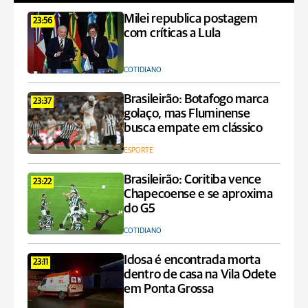
Milei republica postagem
23:56
com críticas a Lula
COTIDIANO
Brasileirão: Botafogo marca
23:37
golaço, mas Fluminense
busca empate em clássico
ESPORTE
Brasileirão: Coritiba vence
23:22
Chapecoense e se aproxima
do G5
COTIDIANO
Idosa é encontrada morta
23:11
dentro de casa na Vila Odete
em Ponta Grossa