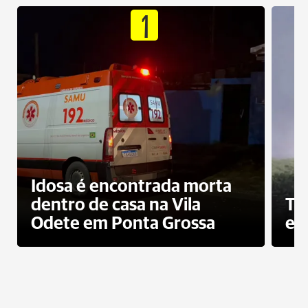
1
Idosa é encontrada morta
dentro de casa na Vila
To
Odete em Ponta Grossa
e 