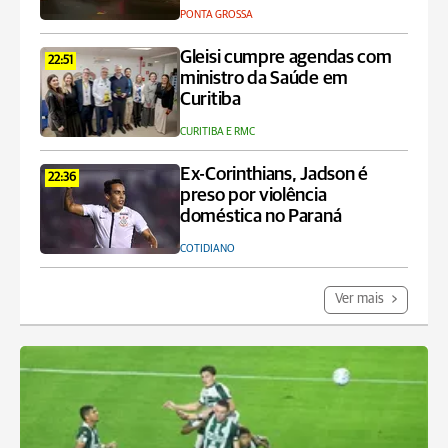
PONTA GROSSA
Gleisi cumpre agendas com
22:51
ministro da Saúde em
Curitiba
CURITIBA E RMC
Ex-Corinthians, Jadson é
22:36
preso por violência
doméstica no Paraná
COTIDIANO
Ver mais