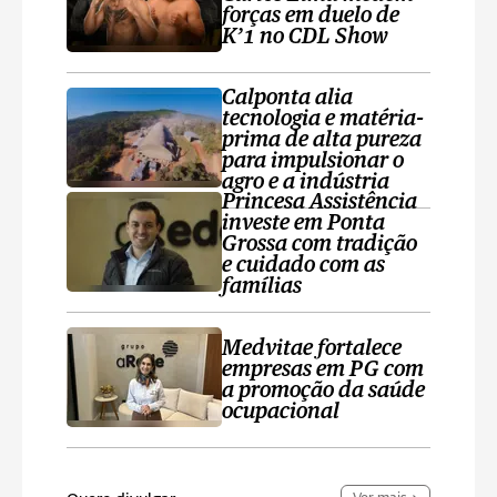
forças em duelo de
K’1 no CDL Show
Calponta alia
tecnologia e matéria-
prima de alta pureza
para impulsionar o
agro e a indústria
Princesa Assistência
investe em Ponta
Grossa com tradição
e cuidado com as
famílias
Medvitae fortalece
empresas em PG com
a promoção da saúde
ocupacional