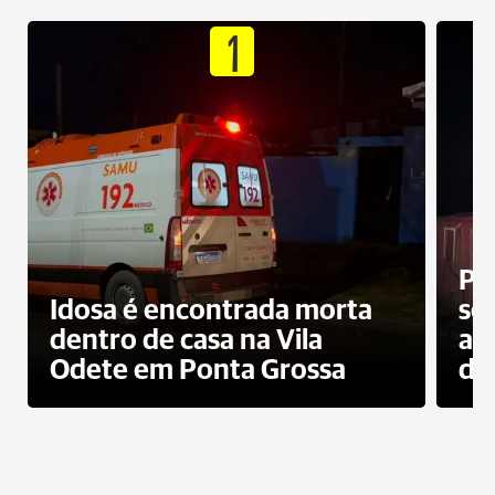
1
Pr
Idosa é encontrada morta
sec
dentro de casa na Vila
ap
Odete em Ponta Grossa
do