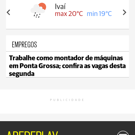
lis
Ivaí
in 17°C
max 20°C
min 19°C
EMPREGOS
Trabalhe como montador de máquinas
em Ponta Grossa; confira as vagas desta
segunda
PUBLICIDADE