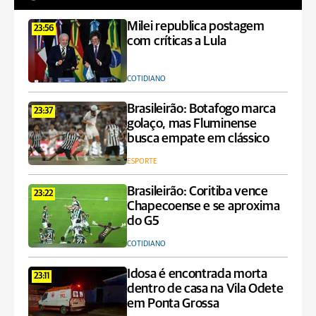
Milei republica postagem
23:56
com críticas a Lula
COTIDIANO
Brasileirão: Botafogo marca
23:37
golaço, mas Fluminense
busca empate em clássico
ESPORTE
Brasileirão: Coritiba vence
23:22
Chapecoense e se aproxima
do G5
COTIDIANO
Idosa é encontrada morta
23:11
dentro de casa na Vila Odete
em Ponta Grossa