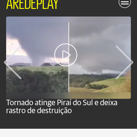
AREDEPLAY
Tornado atinge Piraí do Sul e deixa
H
rastro de destruição
C
m