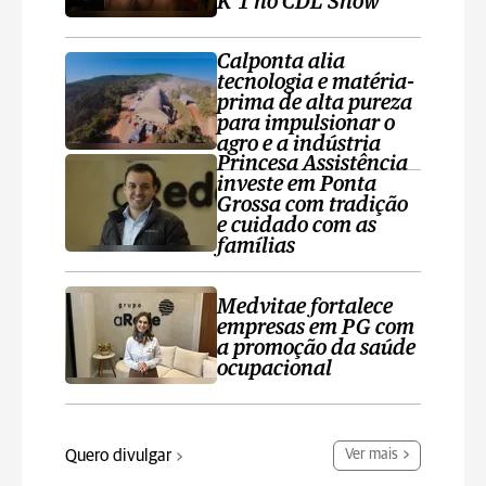
K’1 no CDL Show
Calponta alia
tecnologia e matéria-
prima de alta pureza
para impulsionar o
agro e a indústria
Princesa Assistência
investe em Ponta
Grossa com tradição
e cuidado com as
famílias
Medvitae fortalece
empresas em PG com
a promoção da saúde
ocupacional
Quero divulgar
Ver mais