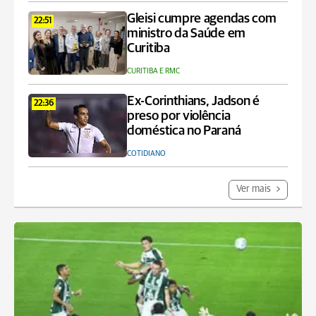
Gleisi cumpre agendas com
22:51
ministro da Saúde em
Curitiba
CURITIBA E RMC
Ex-Corinthians, Jadson é
22:36
preso por violência
doméstica no Paraná
COTIDIANO
Ver mais