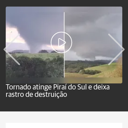
Tornado atinge Piraí do Sul e deixa
H
rastro de destruição
C
m