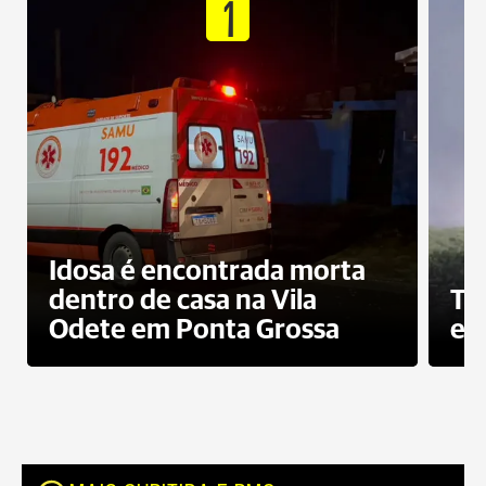
1
Idosa é encontrada morta
dentro de casa na Vila
To
Odete em Ponta Grossa
e 