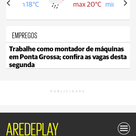
in 18°C
max 20°C
min 18°C
EMPREGOS
Trabalhe como montador de máquinas
em Ponta Grossa; confira as vagas desta
segunda
PUBLICIDADE
AREDEPLAY