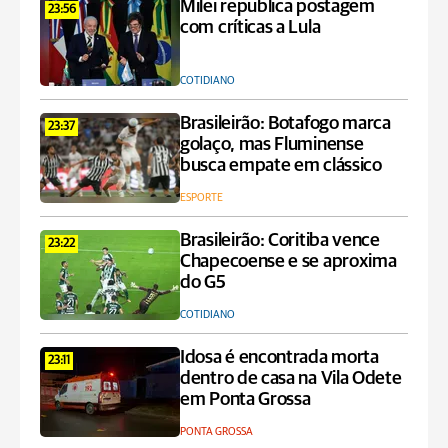
Milei republica postagem
23:56
com críticas a Lula
COTIDIANO
Brasileirão: Botafogo marca
23:37
golaço, mas Fluminense
busca empate em clássico
ESPORTE
Brasileirão: Coritiba vence
23:22
Chapecoense e se aproxima
do G5
COTIDIANO
Idosa é encontrada morta
23:11
dentro de casa na Vila Odete
em Ponta Grossa
PONTA GROSSA