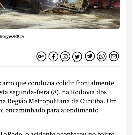
 Borges/RICtv
arro que conduzia colidir frontalmente
ta segunda-feira (8), na Rodovia dos
na Região Metropolitana de Curitiba. Um
e foi encaminhado para atendimento
al aRede, o acidente aconteceu no bairro