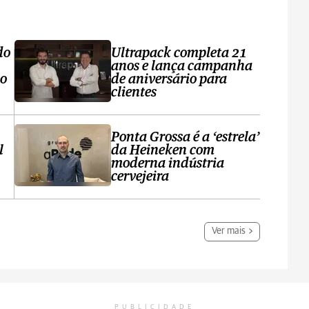
do
Ultrapack completa 21
anos e lança campanha
no
de aniversário para
clientes
Ponta Grossa é a ‘estrela’
l
da Heineken com
moderna indústria
cervejeira
Ver mais
PUBLICIDADE