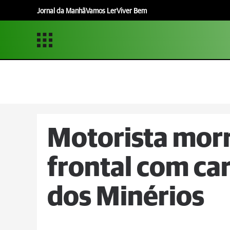
Jornal da Manhã
Vamos Ler
Viver Bem
Motorista morr
frontal com ca
dos Minérios