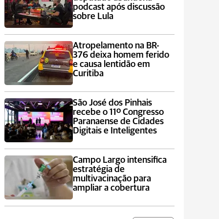
podcast após discussão
sobre Lula
Atropelamento na BR-
376 deixa homem ferido
e causa lentidão em
Curitiba
São José dos Pinhais
recebe o 11º Congresso
Paranaense de Cidades
Digitais e Inteligentes
Campo Largo intensifica
estratégia de
multivacinação para
ampliar a cobertura