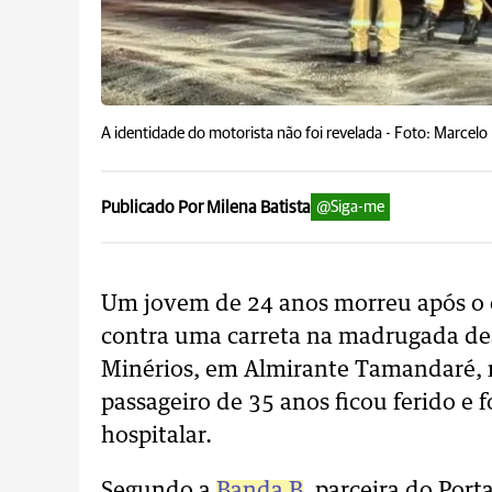
A identidade do motorista não foi revelada -
Foto: Marcelo
Publicado Por Milena Batista
@Siga-me
Um jovem de 24 anos morreu após o c
contra uma carreta na madrugada des
Minérios, em Almirante Tamandaré, 
passageiro de 35 anos ficou ferido 
hospitalar.
Segundo a
Banda B
, parceira do Port