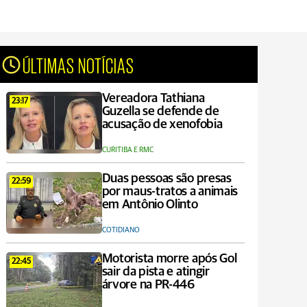
ÚLTIMAS NOTÍCIAS
Vereadora Tathiana
23:17
Guzella se defende de
acusação de xenofobia
CURITIBA E RMC
Duas pessoas são presas
22:59
por maus-tratos a animais
em Antônio Olinto
COTIDIANO
Motorista morre após Gol
22:45
sair da pista e atingir
árvore na PR-446