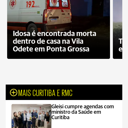
Idosa é encontrada morta
dentro de casa na Vila
To
Odete em Ponta Grossa
e 
MAIS CURITIBA E RMC
Gleisi cumpre agendas com
ministro da Saúde em
Curitiba