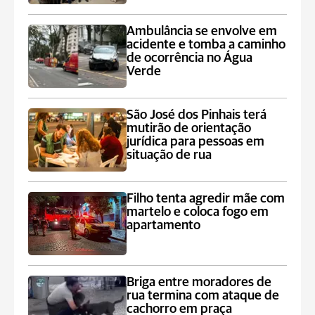
Ambulância se envolve em
acidente e tomba a caminho
de ocorrência no Água
Verde
São José dos Pinhais terá
mutirão de orientação
jurídica para pessoas em
situação de rua
Filho tenta agredir mãe com
martelo e coloca fogo em
apartamento
Briga entre moradores de
rua termina com ataque de
cachorro em praça