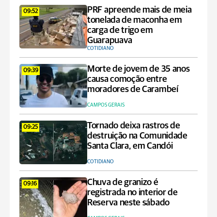
PRF apreende mais de meia
09:52
tonelada de maconha em
carga de trigo em
Guarapuava
COTIDIANO
Morte de jovem de 35 anos
09:39
causa comoção entre
moradores de Carambeí
CAMPOS GERAIS
Tornado deixa rastros de
09:25
destruição na Comunidade
Santa Clara, em Candói
COTIDIANO
Chuva de granizo é
09:16
registrada no interior de
Reserva neste sábado