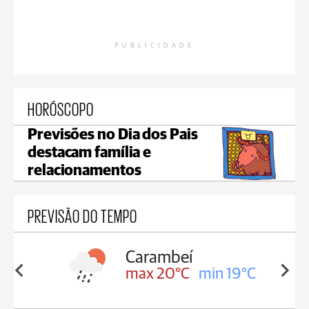
PUBLICIDADE
HORÓSCOPO
Previsões no Dia dos Pais
destacam família e
relacionamentos
PREVISÃO DO TEMPO
Carambeí
in 19°C
max 20°C
min 19°C