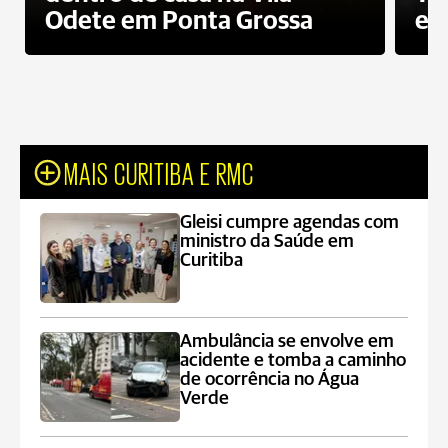
Odete em Ponta Grossa
e 
MAIS CURITIBA E RMC
Gleisi cumpre agendas com
ministro da Saúde em
Curitiba
Ambulância se envolve em
acidente e tomba a caminho
de ocorrência no Água
Verde