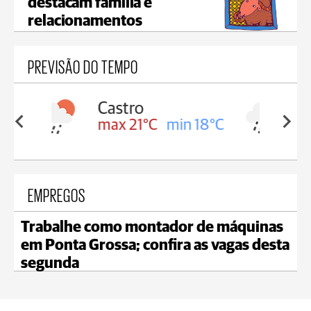
destacam família e
relacionamentos
PREVISÃO DO TEMPO
Carambeí
in 18°C
max 20°C
min 18°C
EMPREGOS
Trabalhe como montador de máquinas
em Ponta Grossa; confira as vagas desta
segunda