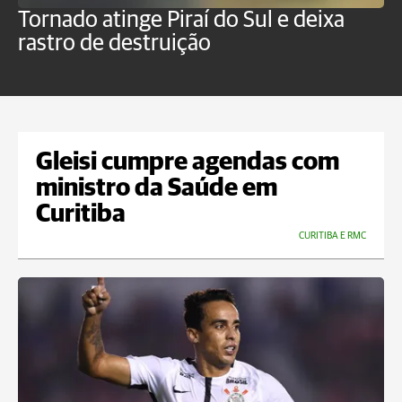
Tornado atinge Piraí do Sul e deixa
H
rastro de destruição
C
m
Gleisi cumpre agendas com
ministro da Saúde em
Curitiba
CURITIBA E RMC