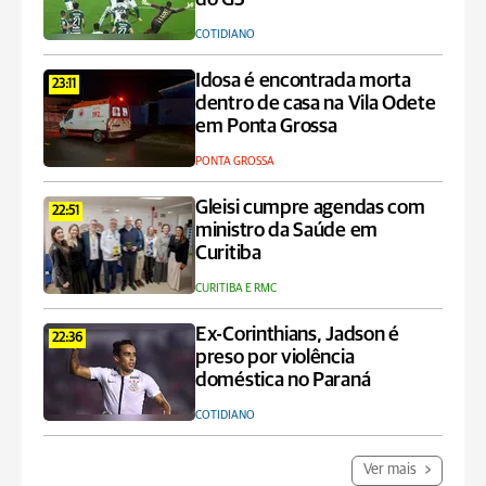
COTIDIANO
Idosa é encontrada morta
23:11
dentro de casa na Vila Odete
em Ponta Grossa
PONTA GROSSA
Gleisi cumpre agendas com
22:51
ministro da Saúde em
Curitiba
CURITIBA E RMC
Ex-Corinthians, Jadson é
22:36
preso por violência
doméstica no Paraná
COTIDIANO
Ver mais