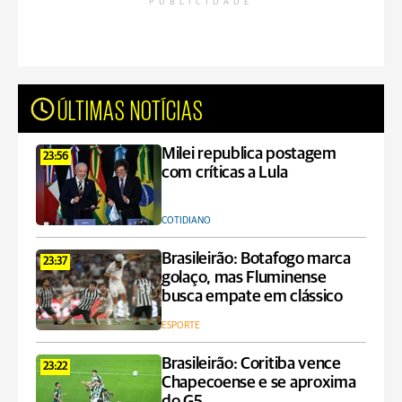
PUBLICIDADE
ÚLTIMAS NOTÍCIAS
Milei republica postagem
23:56
com críticas a Lula
COTIDIANO
Brasileirão: Botafogo marca
23:37
golaço, mas Fluminense
busca empate em clássico
ESPORTE
Brasileirão: Coritiba vence
23:22
Chapecoense e se aproxima
do G5