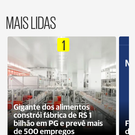
MAIS LIDAS
1
Gigante dos alimentos
constrói fábrica de RS 1
bilhão em PG e prevê mais
Fa
de 500 empregos
des