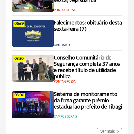
sexta; veja sua rua
PONTA GROSSA
Falecimentos: obituário desta
06:39
sexta-feira (7)
OBITUÁRIO
Conselho Comunitário de
03:30
Segurança completa 37 anos
e recebe título de utilidade
pública
PONTA GROSSA
Sistema de monitoramento
03:00
da frota garante prêmio
estadual ao prefeito de Tibagi
CAMPOS GERAIS
Ver mais