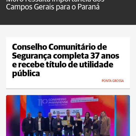
Campos Gerais para o Paraná
m
Conselho Comunitário de
Segurança completa 37 anos
e recebe título de utilidade
pública
PONTA GROSSA