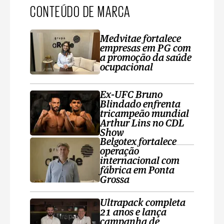
CONTEÚDO DE MARCA
Medvitae fortalece
empresas em PG com
a promoção da saúde
ocupacional
Ex-UFC Bruno
Blindado enfrenta
tricampeão mundial
Arthur Lins no CDL
Show
Belgotex fortalece
operação
internacional com
fábrica em Ponta
Grossa
Ultrapack completa
21 anos e lança
campanha de