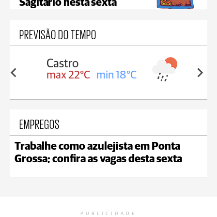
Sagitário nesta sexta
PREVISÃO DO TEMPO
Carambeí
in 18°C
max 21°C
min 18°C
EMPREGOS
Trabalhe como azulejista em Ponta
Grossa; confira as vagas desta sexta
PUBLICIDADE