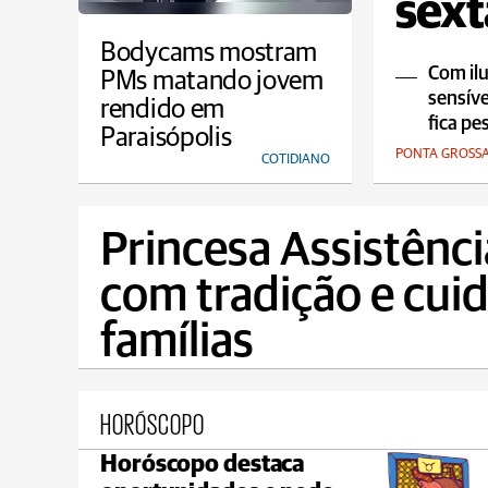
sext
Bodycams mostram
Com ilu
PMs matando jovem
sensíve
rendido em
fica pe
Paraisópolis
PONTA GROSS
COTIDIANO
Princesa Assistênc
com tradição e cui
famílias
HORÓSCOPO
Horóscopo destaca
Castro