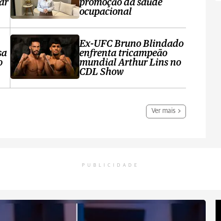
ar
promoção da saúde
ocupacional
Ex-UFC Bruno Blindado
sa
enfrenta tricampeão
o
mundial Arthur Lins no
CDL Show
Ver mais
PUBLICIDADE