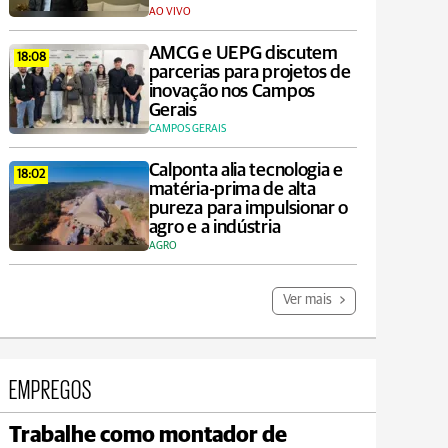
AO VIVO
AMCG e UEPG discutem
18:08
parcerias para projetos de
inovação nos Campos
Gerais
CAMPOS GERAIS
Calponta alia tecnologia e
18:02
matéria-prima de alta
pureza para impulsionar o
agro e a indústria
AGRO
Ver mais
EMPREGOS
Trabalhe como montador de
Jaguariaíva