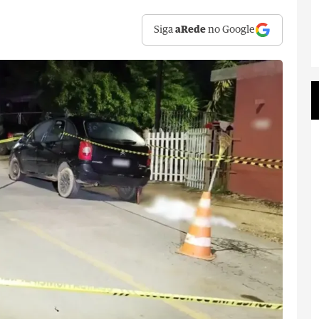
Siga
aRede
no Google