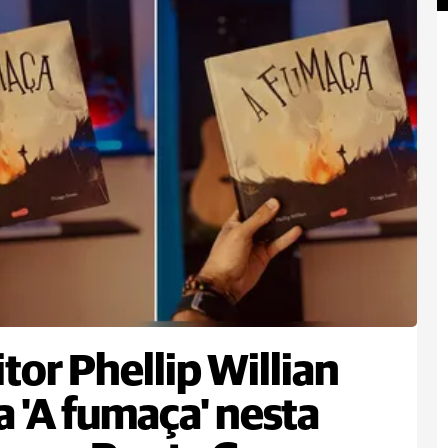
itor Phellip Willian
a 'A fumaça' nesta