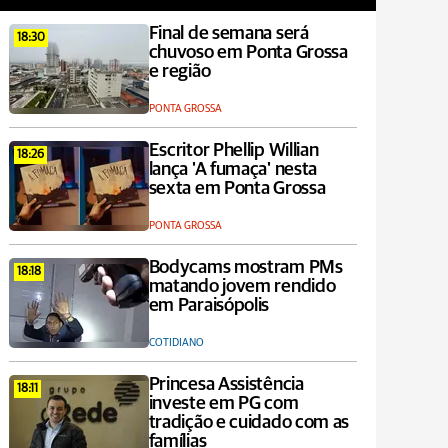
Final de semana será
18:30
chuvoso em Ponta Grossa
e região
PONTA GROSSA
Escritor Phellip Willian
18:26
lança 'A fumaça' nesta
sexta em Ponta Grossa
PONTA GROSSA
Bodycams mostram PMs
18:18
matando jovem rendido
em Paraisópolis
COTIDIANO
Princesa Assistência
18:11
investe em PG com
tradição e cuidado com as
famílias