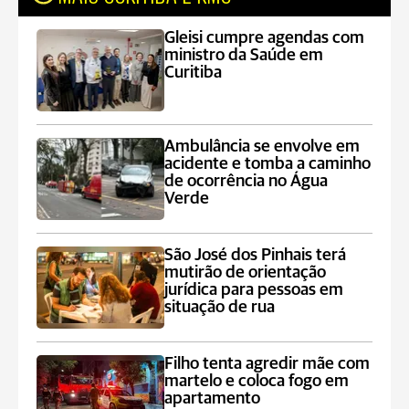
Gleisi cumpre agendas com
ministro da Saúde em
Curitiba
Ambulância se envolve em
acidente e tomba a caminho
de ocorrência no Água
Verde
São José dos Pinhais terá
mutirão de orientação
jurídica para pessoas em
situação de rua
Filho tenta agredir mãe com
martelo e coloca fogo em
apartamento