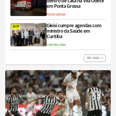
dentro de casa na Vila Odete
em Ponta Grossa
PONTA GROSSA
Gleisi cumpre agendas com
22:51
ministro da Saúde em
Curitiba
CURITIBA E RMC
Ver mais