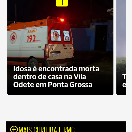
Idosa é encontrada morta
dentro de casa na Vila
To
Odete em Ponta Grossa
e 
MAIS CURITIBA E RMC