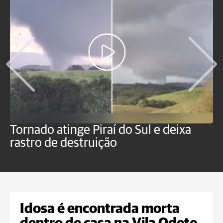
Tornado atinge Piraí do Sul e deixa
H
rastro de destruição
C
m
Idosa é encontrada morta