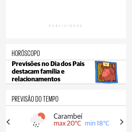
PUBLICIDADE
HORÓSCOPO
Previsões no Dia dos Pais
destacam família e
relacionamentos
PREVISÃO DO TEMPO
Carambeí
in 18°C
max 20°C
min 18°C