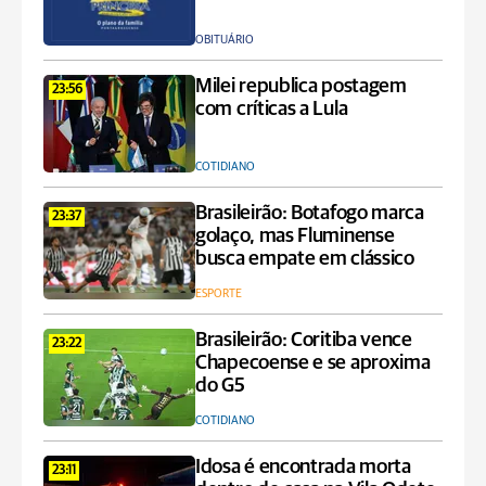
OBITUÁRIO
Milei republica postagem
23:56
com críticas a Lula
COTIDIANO
Brasileirão: Botafogo marca
23:37
golaço, mas Fluminense
busca empate em clássico
ESPORTE
Brasileirão: Coritiba vence
23:22
Chapecoense e se aproxima
do G5
COTIDIANO
Idosa é encontrada morta
23:11