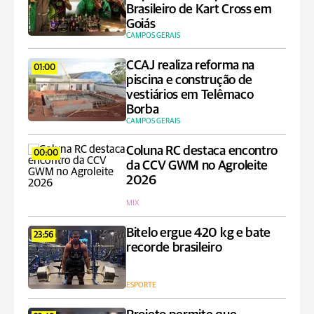
Brasileiro de Kart Cross em
Goiás
CAMPOS GERAIS
CCAJ realiza reforma na
01:00
piscina e construção de
vestiários em Telêmaco
Borba
CAMPOS GERAIS
Coluna RC destaca encontro
00:00
da CCV GWM no Agroleite
2026
MIX
Bitelo ergue 420 kg e bate
23:56
recorde brasileiro
ESPORTE