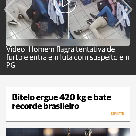
Vídeo: Homem flagra tentativa de
B
furto e entra em luta com suspeito em
j
PG
Bitelo ergue 420 kg e bate
recorde brasileiro
ESPORTE