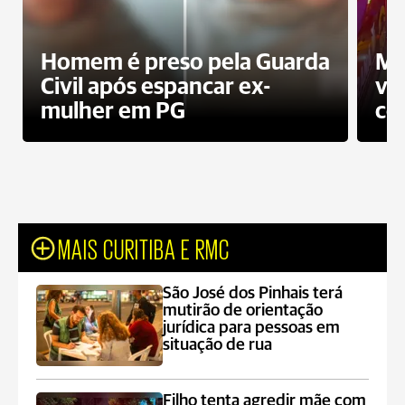
Homem é preso pela Guarda
Mo
Civil após espancar ex-
vo
mulher em PG
co
MAIS CURITIBA E RMC
São José dos Pinhais terá
mutirão de orientação
jurídica para pessoas em
situação de rua
Filho tenta agredir mãe com