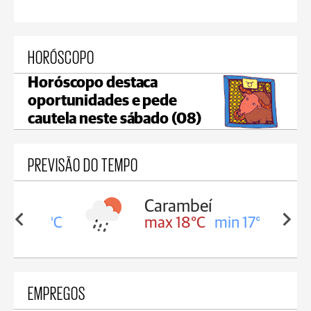
HORÓSCOPO
Horóscopo destaca
oportunidades e pede
cautela neste sábado (08)
PREVISÃO DO TEMPO
Carambeí
in 18°C
max 18°C
min 17°C
EMPREGOS