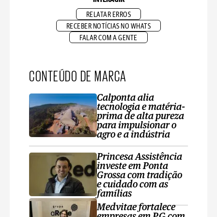
RELATAR ERROS
RECEBER NOTÍCIAS NO WHATS
FALAR COM A GENTE
CONTEÚDO DE MARCA
Calponta alia
tecnologia e matéria-
prima de alta pureza
para impulsionar o
agro e a indústria
Princesa Assistência
investe em Ponta
Grossa com tradição
e cuidado com as
famílias
Medvitae fortalece
empresas em PG com