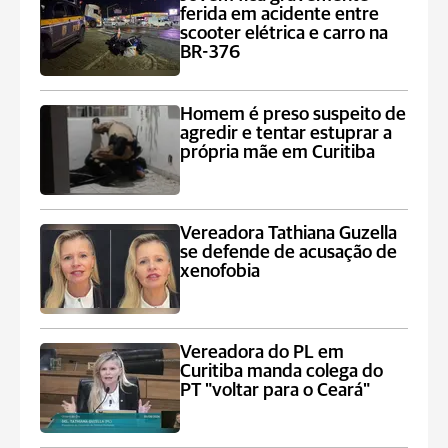
ferida em acidente entre
scooter elétrica e carro na
BR-376
Homem é preso suspeito de
agredir e tentar estuprar a
própria mãe em Curitiba
Vereadora Tathiana Guzella
se defende de acusação de
xenofobia
Vereadora do PL em
Curitiba manda colega do
PT "voltar para o Ceará"