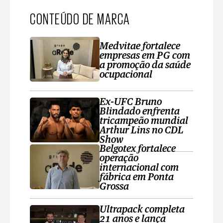
CONTEÚDO DE MARCA
Medvitae fortalece
empresas em PG com
a promoção da saúde
ocupacional
Ex-UFC Bruno
Blindado enfrenta
tricampeão mundial
Arthur Lins no CDL
Show
Belgotex fortalece
operação
internacional com
fábrica em Ponta
Grossa
Ultrapack completa
21 anos e lança