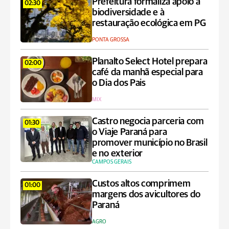
Prefeitura formaliza apoio à
02:30
biodiversidade e à
restauração ecológica em PG
PONTA GROSSA
Planalto Select Hotel prepara
02:00
café da manhã especial para
o Dia dos Pais
MIX
Castro negocia parceria com
01:30
o Viaje Paraná para
promover município no Brasil
e no exterior
CAMPOS GERAIS
Custos altos comprimem
01:00
margens dos avicultores do
Paraná
AGRO