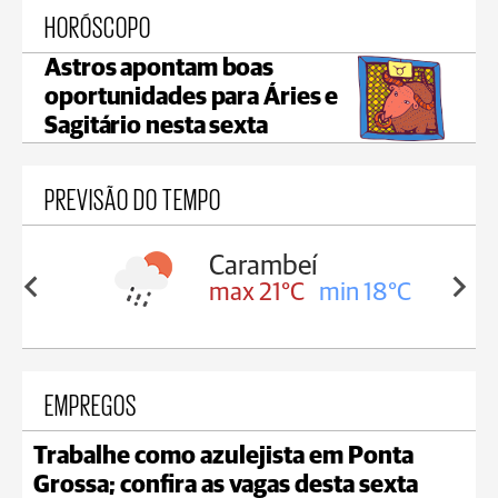
HORÓSCOPO
Astros apontam boas
oportunidades para Áries e
Sagitário nesta sexta
PREVISÃO DO TEMPO
Carambeí
in 18°C
max 21°C
min 18°C
EMPREGOS
Trabalhe como azulejista em Ponta
Grossa; confira as vagas desta sexta