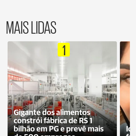
MAIS LIDAS
1
Gigante dos alimentos
constrói fábrica de RS 1
bilhão em PG e prevê mais
Id