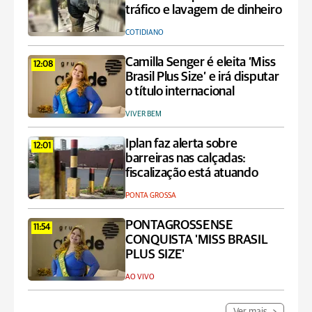
tráfico e lavagem de dinheiro
COTIDIANO
Camilla Senger é eleita ‘Miss
12:08
Brasil Plus Size’ e irá disputar
o título internacional
VIVER BEM
Iplan faz alerta sobre
12:01
barreiras nas calçadas:
fiscalização está atuando
PONTA GROSSA
PONTAGROSSENSE
11:54
CONQUISTA 'MISS BRASIL
PLUS SIZE'
AO VIVO