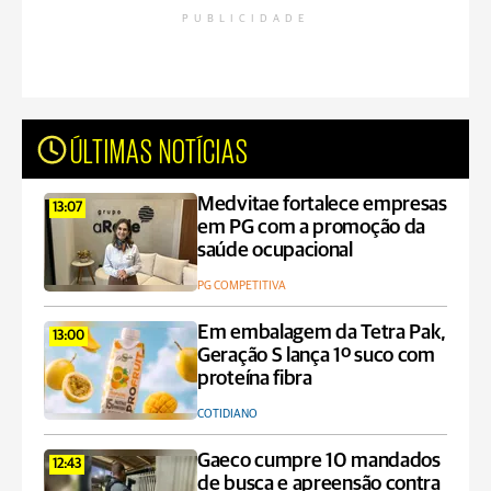
PUBLICIDADE
ÚLTIMAS NOTÍCIAS
Medvitae fortalece empresas
13:07
em PG com a promoção da
saúde ocupacional
PG COMPETITIVA
Em embalagem da Tetra Pak,
13:00
Geração S lança 1º suco com
proteína fibra
COTIDIANO
Gaeco cumpre 10 mandados
12:43
de busca e apreensão contra