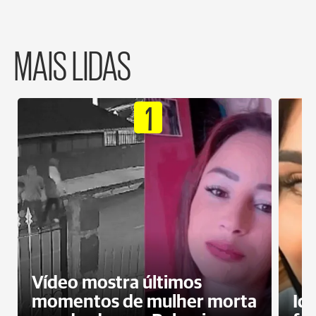
MAIS LIDAS
1
Vídeo mostra últimos
momentos de mulher morta
Id