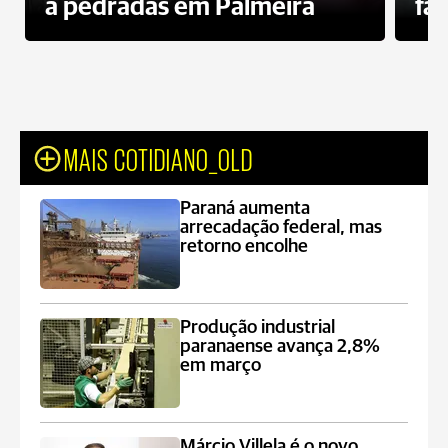
a pedradas em Palmeira
fa
MAIS COTIDIANO_OLD
Paraná aumenta
arrecadação federal, mas
retorno encolhe
Produção industrial
paranaense avança 2,8%
em março
Márcio Villela é o novo