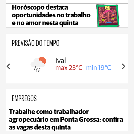
Horóscopo destaca
oportunidades no trabalho
e no amor nesta quinta
PREVISÃO DO TEMPO
lis
Ivaí
in 17°C
max 23°C
min 19°C
EMPREGOS
Trabalhe como trabalhador
agropecuário em Ponta Grossa; confira
as vagas desta quinta