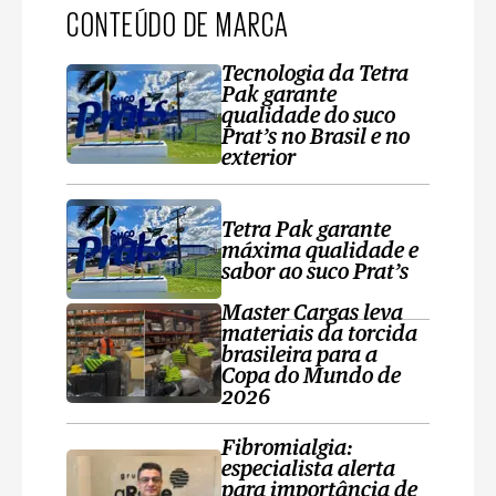
CONTEÚDO DE MARCA
Tecnologia da Tetra
Pak garante
qualidade do suco
Prat’s no Brasil e no
exterior
Tetra Pak garante
máxima qualidade e
sabor ao suco Prat’s
Master Cargas leva
materiais da torcida
brasileira para a
Copa do Mundo de
2026
Fibromialgia:
especialista alerta
para importância de