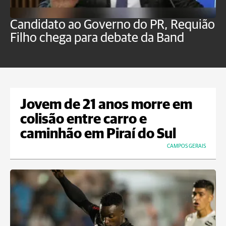
Candidato ao Governo do PR, Requião
S
Filho chega para debate da Band
p
B
Jovem de 21 anos morre em
colisão entre carro e
caminhão em Piraí do Sul
CAMPOS GERAIS