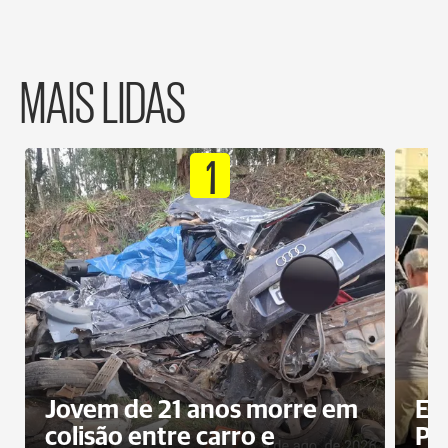
MAIS LIDAS
1
Jovem de 21 anos morre em
Ex
colisão entre carro e
Pe