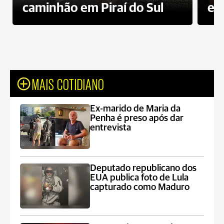
caminhão em Piraí do Sul
en
MAIS COTIDIANO
Ex-marido de Maria da
Penha é preso após dar
entrevista
Deputado republicano dos
EUA publica foto de Lula
capturado como Maduro