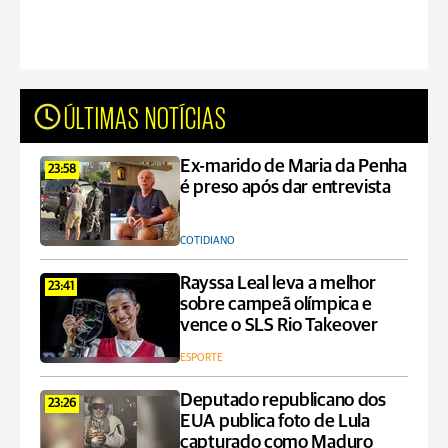
ÚLTIMAS NOTÍCIAS
Ex-marido de Maria da Penha
23:58
é preso após dar entrevista
COTIDIANO
Rayssa Leal leva a melhor
23:41
sobre campeã olímpica e
vence o SLS Rio Takeover
ESPORTE
Deputado republicano dos
23:26
EUA publica foto de Lula
capturado como Maduro