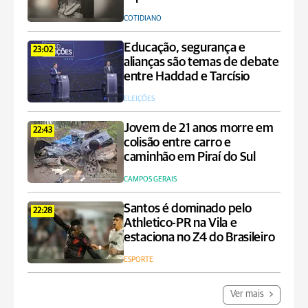
COTIDIANO
Educação, segurança e
23:02
alianças são temas de debate
entre Haddad e Tarcísio
ELEIÇÕES
Jovem de 21 anos morre em
22:43
colisão entre carro e
caminhão em Piraí do Sul
CAMPOS GERAIS
Santos é dominado pelo
22:28
Athletico-PR na Vila e
estaciona no Z4 do Brasileiro
ESPORTE
Ver mais