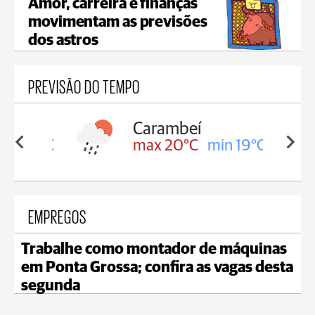
Amor, carreira e finanças
movimentam as previsões
dos astros
PREVISÃO DO TEMPO
Carambeí
in 19°C
max 20°C
min 19°C
EMPREGOS
Trabalhe como montador de máquinas
em Ponta Grossa; confira as vagas desta
segunda