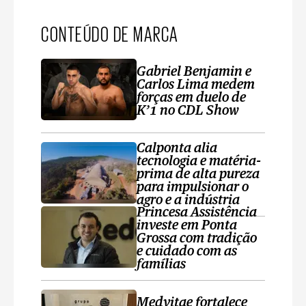
CONTEÚDO DE MARCA
Gabriel Benjamin e
Carlos Lima medem
forças em duelo de
K’1 no CDL Show
Calponta alia
tecnologia e matéria-
prima de alta pureza
para impulsionar o
agro e a indústria
Princesa Assistência
investe em Ponta
Grossa com tradição
e cuidado com as
famílias
Medvitae fortalece