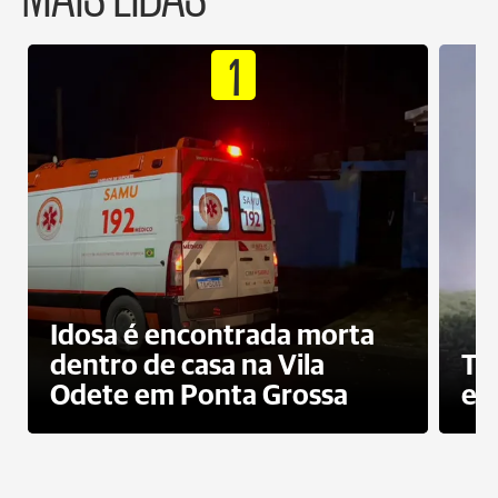
1
Idosa é encontrada morta
dentro de casa na Vila
To
Odete em Ponta Grossa
e 