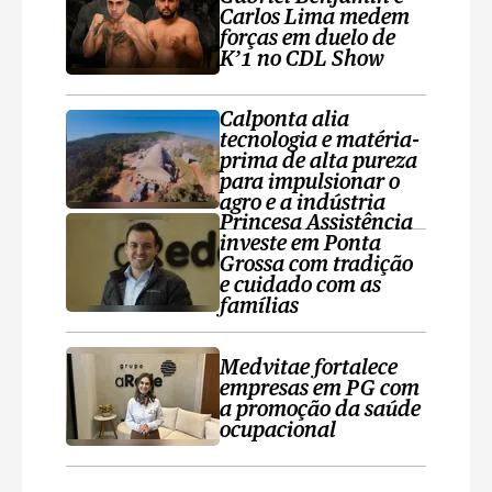
Carlos Lima medem
forças em duelo de
K’1 no CDL Show
Calponta alia
tecnologia e matéria-
prima de alta pureza
para impulsionar o
agro e a indústria
Princesa Assistência
investe em Ponta
Grossa com tradição
e cuidado com as
famílias
Medvitae fortalece
empresas em PG com
a promoção da saúde
ocupacional