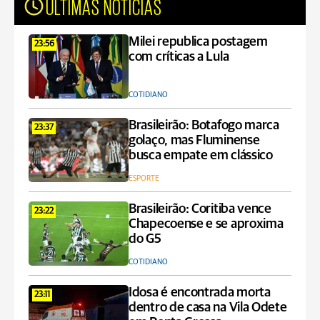
ÚLTIMAS NOTÍCIAS
Milei republica postagem
23:56
com críticas a Lula
COTIDIANO
Brasileirão: Botafogo marca
23:37
golaço, mas Fluminense
busca empate em clássico
ESPORTE
Brasileirão: Coritiba vence
23:22
Chapecoense e se aproxima
do G5
COTIDIANO
Idosa é encontrada morta
23:11
dentro de casa na Vila Odete