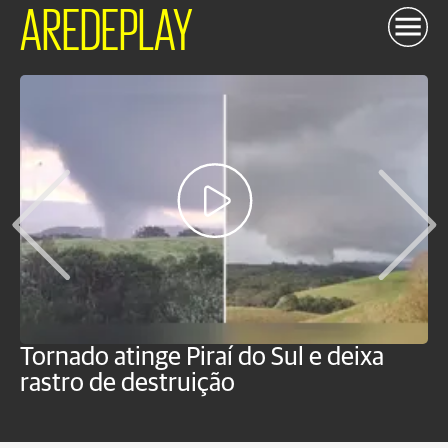
AREDEPLAY
Tornado atinge Piraí do Sul e deixa
H
rastro de destruição
C
m