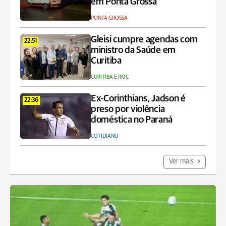
em Ponta Grossa
PONTA GROSSA
Gleisi cumpre agendas com
22:51
ministro da Saúde em
Curitiba
CURITIBA E RMC
Ex-Corinthians, Jadson é
22:36
preso por violência
doméstica no Paraná
COTIDIANO
Ver mais