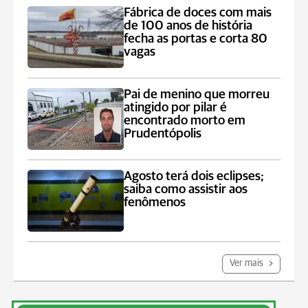
Fábrica de doces com mais
de 100 anos de história
fecha as portas e corta 80
vagas
Pai de menino que morreu
atingido por pilar é
encontrado morto em
Prudentópolis
Agosto terá dois eclipses;
saiba como assistir aos
fenômenos
Ver mais