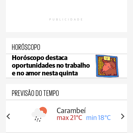
PUBLICIDADE
HORÓSCOPO
Horóscopo destaca
oportunidades no trabalho
e no amor nesta quinta
PREVISÃO DO TEMPO
Carambeí
in 18°C
max 21°C
min 18°C