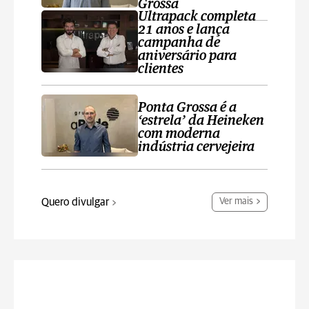
Grossa
Ultrapack completa
21 anos e lança
campanha de
aniversário para
clientes
Ponta Grossa é a
‘estrela’ da Heineken
com moderna
indústria cervejeira
Quero divulgar
Ver mais