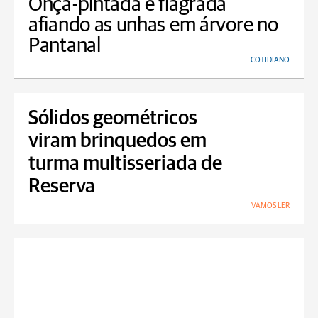
Onça-pintada é flagrada
afiando as unhas em árvore no
Pantanal
COTIDIANO
Sólidos geométricos
viram brinquedos em
turma multisseriada de
Reserva
VAMOS LER