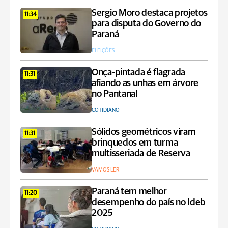
Sergio Moro destaca projetos
11:34
para disputa do Governo do
Paraná
ELEIÇÕES
Onça-pintada é flagrada
11:31
afiando as unhas em árvore
no Pantanal
COTIDIANO
Sólidos geométricos viram
11:31
brinquedos em turma
multisseriada de Reserva
VAMOS LER
Paraná tem melhor
11:20
desempenho do país no Ideb
2025