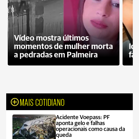
Vídeo mostra últimos
momentos de mulher morta
Id
a pedradas em Palmeira
fa
MAIS COTIDIANO
Acidente Voepass: PF
aponta gelo e falhas
operacionais como causa da
queda