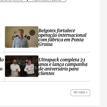
Belgotex fortalece
a
operação internacional
com fábrica em Ponta
Grossa
do
Ultrapack completa 21
anos e lança campanha
no
de aniversário para
clientes
Ver mais