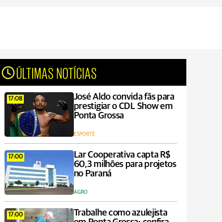
ÚLTIMAS NOTÍCIAS
José Aldo convida fãs para
17:08
prestigiar o CDL Show em
Ponta Grossa
ESPORTE
Lar Cooperativa capta R$
17:00
60,3 milhões para projetos
no Paraná
AGRO
Trabalhe como azulejista
17:00