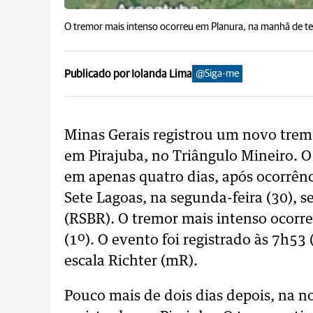
O tremor mais intenso ocorreu em Planura, na manhã de ter
Publicado por Iolanda Lima
@Siga-me
Minas Gerais registrou um novo tremor
em Pirajuba, no Triângulo Mineiro. O 
em apenas quatro dias, após ocorrênc
Sete Lagoas, na segunda-feira (30), s
(RSBR). O tremor mais intenso ocorr
(1º). O evento foi registrado às 7h5
escala Richter (mR).
Pouco mais de dois dias depois, na no