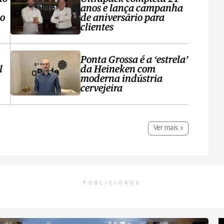
anos e lança campanha
no
de aniversário para
clientes
Ponta Grossa é a ‘estrela’
l
da Heineken com
moderna indústria
cervejeira
Ver mais
PUBLICIDADE