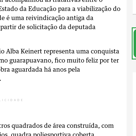
r acompanhou as tratativas entre o
Estado da Educação para a viabilização do
de é uma reivindicação antiga da
partir de solicitação da deputada
io Alba Keinert representa uma conquista
mo guarapuavano, fico muito feliz por ter
obra aguardada há anos pela
.
LICIDADE
tros quadrados de área construída, com
rios, quadra poliesportiva coberta,