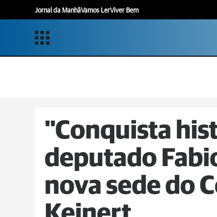
Jornal da Manhã
Vamos Ler
Viver Bem
"Conquista hist
deputado Fabio
nova sede do C
Keinert