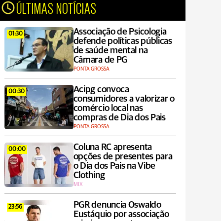
ÚLTIMAS NOTÍCIAS
Associação de Psicologia
01:30
defende políticas públicas
de saúde mental na
Câmara de PG
PONTA GROSSA
Acipg convoca
00:30
consumidores a valorizar o
comércio local nas
compras de Dia dos Pais
PONTA GROSSA
Coluna RC apresenta
00:00
opções de presentes para
o Dia dos Pais na Vibe
Clothing
MIX
PGR denuncia Oswaldo
23:56
Eustáquio por associação