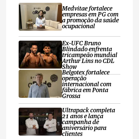
Medvitae fortalece
empresas em PG com
a promoção da saúde
ocupacional
Ex-UFC Bruno
Blindado enfrenta
tricampeão mundial
Arthur Lins no CDL
Show
Belgotex fortalece
operação
internacional com
fábrica em Ponta
Grossa
Ultrapack completa
21 anos e lança
campanha de
aniversário para
clientes