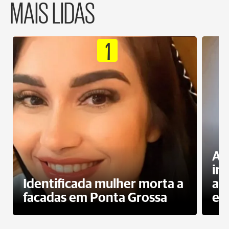
MAIS LIDAS
1
Al
in
Identificada mulher morta a
ag
facadas em Ponta Grossa
es