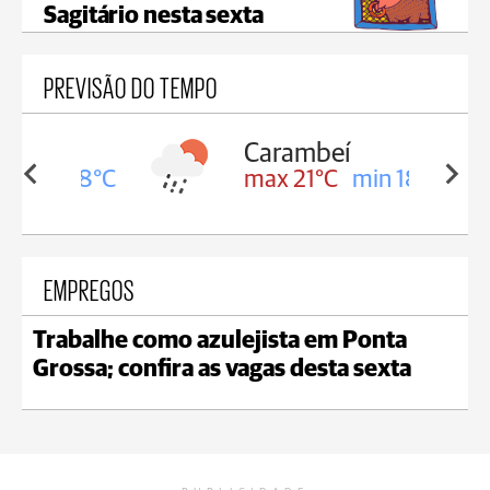
Sagitário nesta sexta
PREVISÃO DO TEMPO
Carambeí
in 18°C
max 21°C
min 18°C
EMPREGOS
Trabalhe como azulejista em Ponta
Grossa; confira as vagas desta sexta