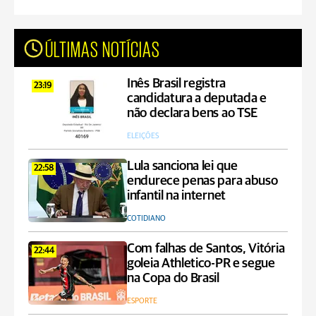
ÚLTIMAS NOTÍCIAS
Inês Brasil registra
23:19
candidatura a deputada e
não declara bens ao TSE
ELEIÇÕES
Lula sanciona lei que
22:58
endurece penas para abuso
infantil na internet
COTIDIANO
Com falhas de Santos, Vitória
22:44
goleia Athletico-PR e segue
na Copa do Brasil
ESPORTE