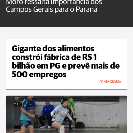
Moro ressalta importância dos
E
Campos Gerais para o Paraná
m
Gigante dos alimentos
constrói fábrica de RS 1
bilhão em PG e prevê mais de
500 empregos
PONTA GROSSA