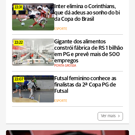
Inter elimina o Corinthians,
22:31
que dá adeus ao sonho do bi
da Copa do Brasil
ESPORTE
Gigante dos alimentos
22:22
constrói fábrica de RS 1 bilhão
em PG e prevê mais de 500
empregos
PONTA GROSSA
Futsal feminino conhece as
22:07
finalistas da 2ª Copa PG de
Futsal
ESPORTE
Ver mais