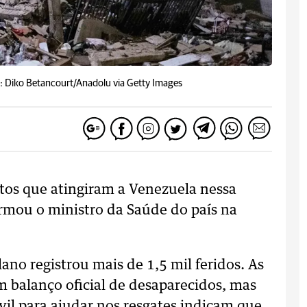
: Diko Betancourt/Anadolu via Getty Images
os que atingiram a Venezuela nessa
ormou o ministro da Saúde do país na
no registrou mais de 1,5 mil feridos. As
 balanço oficial de desaparecidos, mas
vil para ajudar nos resgates indicam que