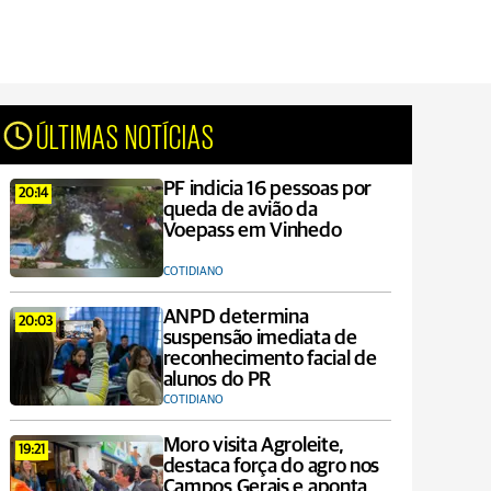
ÚLTIMAS NOTÍCIAS
PF indicia 16 pessoas por
20:14
queda de avião da
Voepass em Vinhedo
COTIDIANO
ANPD determina
20:03
suspensão imediata de
reconhecimento facial de
alunos do PR
COTIDIANO
Moro visita Agroleite,
19:21
destaca força do agro nos
Campos Gerais e aponta