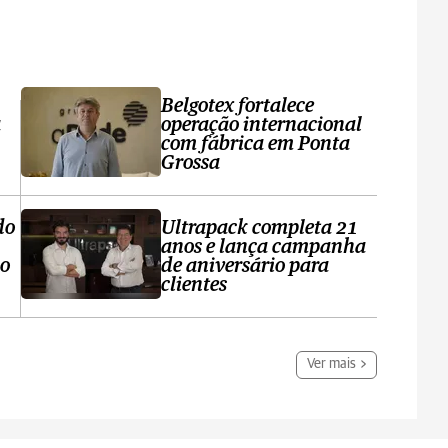
Belgotex fortalece
a
operação internacional
com fábrica em Ponta
Grossa
do
Ultrapack completa 21
anos e lança campanha
no
de aniversário para
clientes
Ver mais