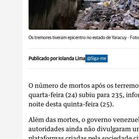
Os tremores tiveram epicentro no estado de Yaracuy -
Foto
Publicado por Iolanda Lima
@Siga-me
O número de mortos após os terremot
quarta-feira (24) subiu para 235, inf
noite desta quinta-feira (25).
Além das mortes, o governo venezuela
autoridades ainda não divulgaram um
plataformas criadas pela sociedade ci