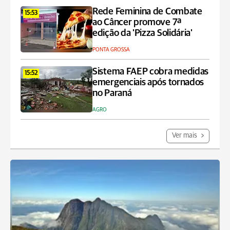
Rede Feminina de Combate
15:53
ao Câncer promove 7ª
edição da 'Pizza Solidária'
PONTA GROSSA
Sistema FAEP cobra medidas
15:52
emergenciais após tornados
no Paraná
AGRO
Ver mais