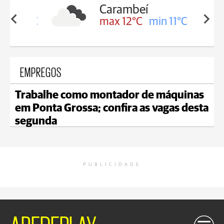
Carambeí
in 12°C
max 12°C
min 11°C
EMPREGOS
Trabalhe como montador de máquinas
em Ponta Grossa; confira as vagas desta
segunda
PUBLICIDADE