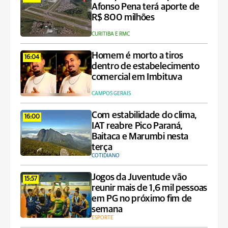
Afonso Pena terá aporte de
R$ 800 milhões
CURITIBA E RMC
Homem é morto a tiros
16:04
dentro de estabelecimento
comercial em Imbituva
CAMPOS GERAIS
Com estabilidade do clima,
16:00
IAT reabre Pico Paraná,
Baitaca e Marumbi nesta
terça
COTIDIANO
Jogos da Juventude vão
15:57
reunir mais de 1,6 mil pessoas
em PG no próximo fim de
semana
ESPORTE