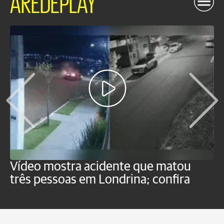
AREDEPLAY
Vídeo mostra acidente que matou
T
três pessoas em Londrina; confira
c