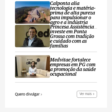
Calponta alia
tecnologia e matéria-
prima de alta pureza
para impulsionar o
agro e a indústria
Princesa Assistência
investe em Ponta
Grossa com tradição
e cuidado com as
famílias
Medvitae fortalece
empresas em PG com
a promoção da saúde
ocupacional
Quero divulgar
Ver mais