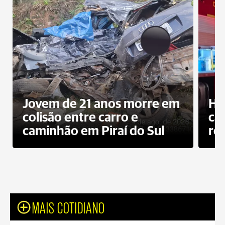
Jovem de 21 anos morre em
Ho
colisão entre carro e
ca
caminhão em Piraí do Sul
ro
MAIS COTIDIANO