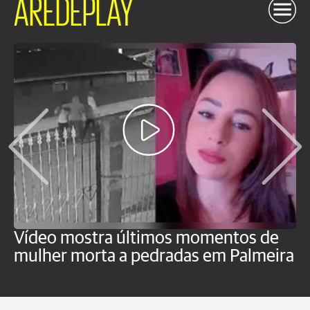
AREDEPLAY
Vídeo mostra últimos momentos de
"
mulher morta a pedradas em Palmeira
c
U