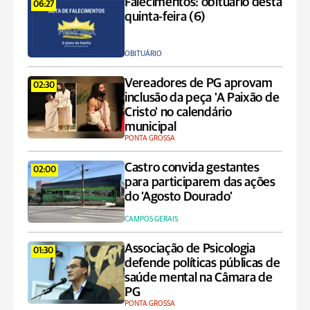
Falecimentos: obituário desta
06:27
quinta-feira (6)
OBITUÁRIO
Vereadores de PG aprovam
02:30
inclusão da peça 'A Paixão de
Cristo' no calendário
municipal
PONTA GROSSA
Castro convida gestantes
02:00
para participarem das ações
do ‘Agosto Dourado’
CAMPOS GERAIS
Associação de Psicologia
01:30
defende políticas públicas de
saúde mental na Câmara de
PG
PONTA GROSSA