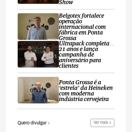
Show
Belgotex fortalece
operação
internacional com
fábrica em Ponta
Grossa
Ultrapack completa
21 anos e lança
campanha de
aniversário para
clientes
Ponta Grossa é a
‘estrela’ da Heineken
com moderna
indústria cervejeira
Quero divulgar
Ver mais