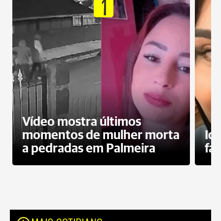
1
Vídeo mostra últimos
momentos de mulher morta
Id
a pedradas em Palmeira
fa