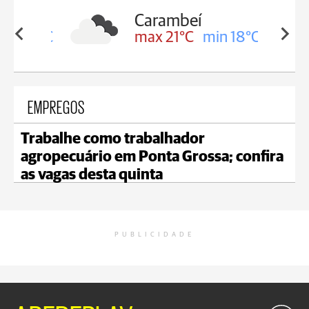
Carambeí
in 19°C
max 21°C
min 18°C
EMPREGOS
Trabalhe como trabalhador
agropecuário em Ponta Grossa; confira
as vagas desta quinta
PUBLICIDADE