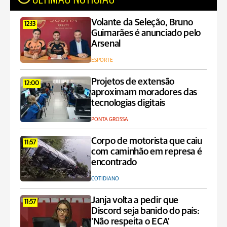
Volante da Seleção, Bruno
12:13
Guimarães é anunciado pelo
Arsenal
ESPORTE
Projetos de extensão
12:00
aproximam moradores das
tecnologias digitais
PONTA GROSSA
Corpo de motorista que caiu
11:57
com caminhão em represa é
encontrado
COTIDIANO
Janja volta a pedir que
11:57
Discord seja banido do país:
'Não respeita o ECA'