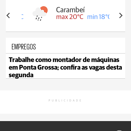
Carambeí
in 18°C
max 20°C
min 18°C
EMPREGOS
Trabalhe como montador de máquinas
em Ponta Grossa; confira as vagas desta
segunda
PUBLICIDADE