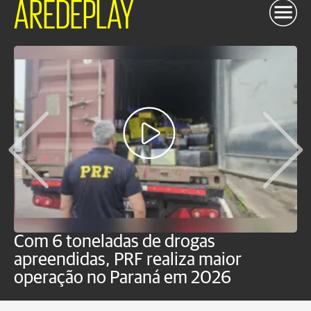
AREDEPLAY
Com 6 toneladas de drogas
F
apreendidas, PRF realiza maior
p
operação no Paraná em 2026