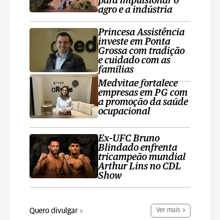
para impulsionar o
agro e a indústria
Princesa Assistência
investe em Ponta
Grossa com tradição
e cuidado com as
famílias
Medvitae fortalece
empresas em PG com
a promoção da saúde
ocupacional
Ex-UFC Bruno
Blindado enfrenta
tricampeão mundial
Arthur Lins no CDL
Show
Quero divulgar
Ver mais