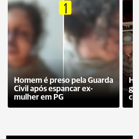
1
Homem é preso pela Guarda
Ho
Civil após espancar ex-
gr
mulher em PG
co