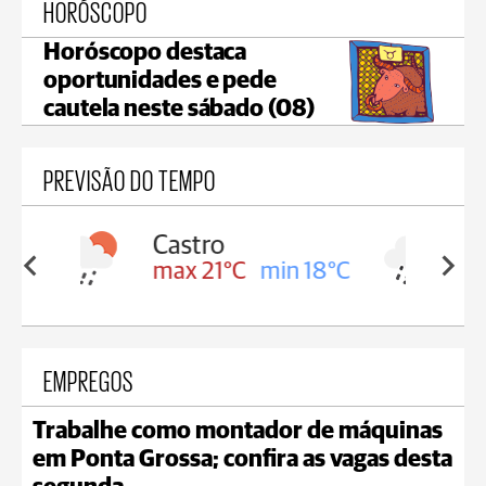
HORÓSCOPO
Horóscopo destaca
oportunidades e pede
cautela neste sábado (08)
PREVISÃO DO TEMPO
Carambeí
in 18°C
max 20°C
min 18°C
EMPREGOS
Trabalhe como montador de máquinas
em Ponta Grossa; confira as vagas desta