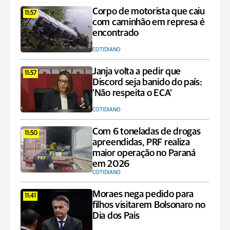
Corpo de motorista que caiu
11:57
com caminhão em represa é
encontrado
COTIDIANO
Janja volta a pedir que
11:57
Discord seja banido do país:
'Não respeita o ECA'
COTIDIANO
Com 6 toneladas de drogas
11:50
apreendidas, PRF realiza
maior operação no Paraná
em 2026
COTIDIANO
Moraes nega pedido para
11:41
filhos visitarem Bolsonaro no
Dia dos Pais