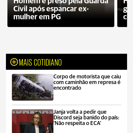
Homem é preso pela Guarda
Ho
Civil após espancar ex-
gr
mulher em PG
co
MAIS COTIDIANO
Corpo de motorista que caiu
com caminhão em represa é
encontrado
Janja volta a pedir que
Discord seja banido do país:
'Não respeita o ECA'