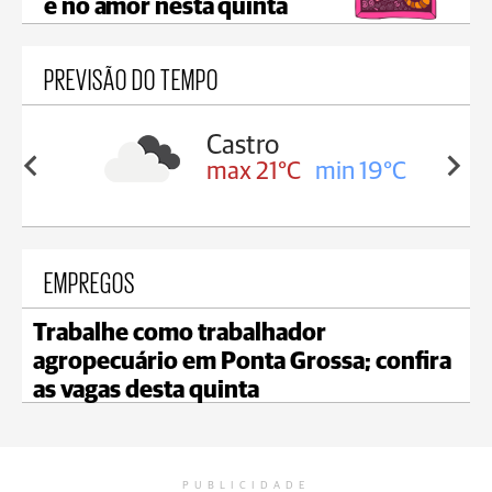
e no amor nesta quinta
PREVISÃO DO TEMPO
sa
Castro
min 17°C
max 21°C
min 19°C
EMPREGOS
Trabalhe como trabalhador
agropecuário em Ponta Grossa; confira
as vagas desta quinta
PUBLICIDADE