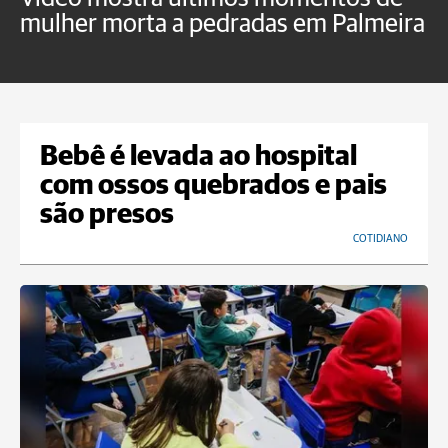
mulher morta a pedradas em Palmeira
c
U
Bebê é levada ao hospital
com ossos quebrados e pais
são presos
COTIDIANO