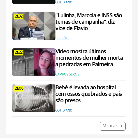
COTIDIANO
"Lulinha, Marcola e INSS são
21:32
temas de campanha", diz
vice de Flavio
ELEIÇÕES
Vídeo mostra últimos
21:22
momentos de mulher morta
a pedradas em Palmeira
CAMPOS GERAIS
Bebê é levada ao hospital
21:06
com ossos quebrados e pais
são presos
COTIDIANO
Ver mais