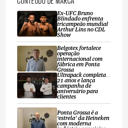
CONTEÚDO DE MARCA
Ex-UFC Bruno
Blindado enfrenta
tricampeão mundial
Arthur Lins no CDL
Show
Belgotex fortalece
operação
internacional com
fábrica em Ponta
Grossa
Ultrapack completa
21 anos e lança
campanha de
aniversário para
clientes
Ponta Grossa é a
‘estrela’ da Heineken
com moderna