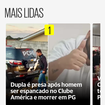
MAIS LIDAS
1
Ví
Dupla é presa após homem
Cl
ser espancado no Clube
te
América e morrer em PG
PG